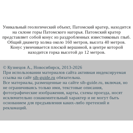
Уникальный геологический объект, Патомский кратер, находится
на склоне горы Патомского нагорья. Патомский кратер
представляет собой конус из раздробленных известняковых глыб.
Общий диаметр холма около 160 метров, высота 40 метров.
Конус увенчивается плоской вершиной, в центре которой
находится горка высотой до 12 метров.
© Кузнецов А., Новосибирск, 2013-2026
При использовании материалов сайта активная индексируемая
ссылка на сайт
sib-guide.ru
обязательна.
Все материалы, размещенные на сайте sib-guide.ru, включая, но
не ограничиваясь только ими, текстовые описания,
фотографические изображения, карты, схемы проезда, носят
исключительно ознакомительный характер и не могут быть
основанием для предъявления каких-либо претензий и
рекламаций.