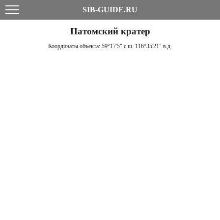
SIB-GUIDE.RU
Патомский кратер
Координаты объекта:
59°17'5" с.ш. 116°35'21" в.д.