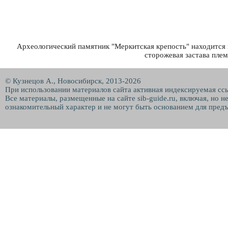
Археологический памятник "Меркитская крепость" находится в
сторожевая застава пле
© Кузнецов А., Новосибирск, 2013-2026
При использовании материалов сайта активная индексируемая сс
Все материалы, размещенные на сайте sib-guide.ru, включая, но 
ознакомительный характер и не могут быть основанием для предъ