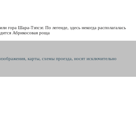
и гора Шара-Тэпсэг. По легенде, здесь некогда располагалась
одится Абрикосовая роща
 изображения, карты, схемы проезда, носят исключительно