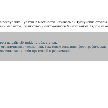
 республике Бурятия в местности, называемой Тугнуйские столбы ил
мени меркитов, полностью уничтоженного Чингисханом. Рядом нах
ылка на сайт
sib-guide.ru
обязательна.
не ограничиваясь только ими, текстовые описания, фотографические
явления каких-либо претензий и рекламаций.