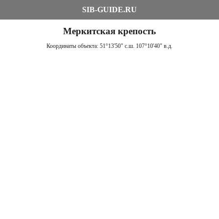
SIB-GUIDE.RU
Меркитская крепость
Координаты объекта:
51°13'50" с.ш. 107°10'40" в.д.