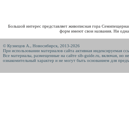
Большой интерес представляет живописная гора Семипещерная
форм имеют свои названия. Ни одна
© Кузнецов А., Новосибирск, 2013-2026
При использовании материалов сайта активная индексируемая сс
Все материалы, размещенные на сайте sib-guide.ru, включая, но 
ознакомительный характер и не могут быть основанием для предъ