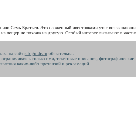
 или Семь Братьев. Это сложенный ивестняками утес возвышающий
 из пещер не похожа на другую. Особый интерес вызывают в частнос
ылка на сайт
sib-guide.ru
обязательна.
не ограничиваясь только ими, текстовые описания, фотографические
явления каких-либо претензий и рекламаций.