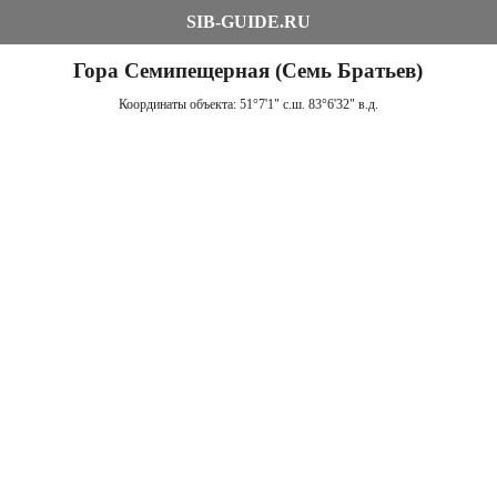
SIB-GUIDE.RU
Гора Семипещерная (Семь Братьев)
Координаты объекта:
51°7'1" с.ш. 83°6'32" в.д.