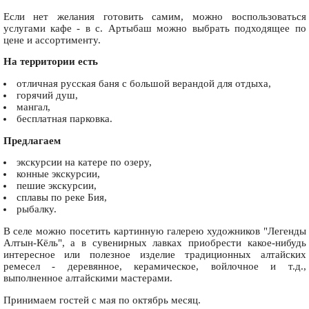
Если нет желания готовить самим, можно воспользоваться
услугами кафе - в с. Артыбаш можно выбрать подходящее по
цене и ассортименту.
На территории есть
отличная русская баня с большой верандой для отдыха,
горячий душ,
мангал,
бесплатная парковка.
Предлагаем
экскурсии на катере по озеру,
конные экскурсии,
пешие экскурсии,
сплавы по реке Бия,
рыбалку.
В селе можно посетить картинную галерею художников "Легенды
Алтын-Кёль", а в сувенирных лавках приобрести какое-нибудь
интересное или полезное изделие традиционных алтайских
ремесел - деревянное, керамическое, войлочное и т.д.,
выполненное алтайскими мастерами.
Принимаем гостей с мая по октябрь месяц.