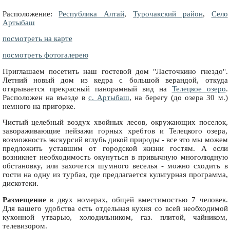
Расположение:
Республика Алтай
,
Турочакский район
,
Село
Артыбаш
посмотреть на карте
посмотреть фотогалерею
Приглашаем посетить наш гостевой дом "Ласточкино гнездо".
Летний новый дом из кедра с большой верандой, откуда
открывается прекрасный панорамный вид на
Телецкое озеро
.
Расположен на въезде в
с. Артыбаш
, на берегу (до озера 30 м.)
немного на пригорке.
Чистый целебный воздух хвойных лесов, окружающих поселок,
завораживающие пейзажи горных хребтов и Телецкого озера,
возможность экскурсий вглубь дикой природы - все это мы можем
предложить уставшим от городской жизни гостям. А если
возникнет необходимость окунуться в привычную многолюдную
обстановку, или захочется шумного веселья - можно сходить в
гости на одну из турбаз, где предлагается культурная программа,
дискотеки.
Размещение
в двух номерах, общей вместимостью 7 человек.
Для вашего удобства есть отдельная кухня со всей необходимой
кухонной утварью, холодильником, газ. плитой, чайником,
телевизором.