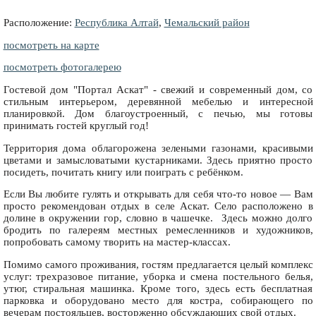
Расположение:
Республика Алтай
,
Чемальский район
посмотреть на карте
посмотреть фотогалерею
Гостевой дом "Портал Аскат" - свежий и современный дом, со
стильным интерьером, деревянной мебелью и интересной
планировкой. Дом благоустроенный, с печью, мы готовы
принимать гостей круглый год!
Территория дома облагорожена зелеными газонами, красивыми
цветами и замысловатыми кустарниками. Здесь приятно просто
посидеть, почитать книгу или поиграть с ребёнком.
Если Вы любите гулять и открывать для себя что-то новое — Вам
просто рекомендован отдых в селе Аскат. Село расположено в
долине в окружении гор, словно в чашечке. Здесь можно долго
бродить по галереям местных ремесленников и художников,
попробовать самому творить на мастер-классах.
Помимо самого проживания, гостям предлагается целый комплекс
услуг: трехразовое питание, уборка и смена постельного белья,
утюг, стиральная машинка. Кроме того, здесь есть бесплатная
парковка и оборудовано место для костра, собирающего по
вечерам постояльцев, восторженно обсуждающих свой отдых.