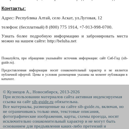
Контакты:
Адрес: Республика Алтай, село Аскат, ул.Луговая, 12
телефон: (бесплатный) 8 (800) 775 1914, +7-913-998-0700.
Узнать более подробную информацию и забронировать места
можно на нашем сайте: http://beluha.net
Пожалуйста, при обращении указывайте источник информации: сайт Сиб-Гид (sib-
guide.ru).
Предоставленная информация носит ознакомительный характер и не является
публичной офертой. Цены и условия размещения указаны на момент публикации в
каталоге.
© Кузнецов А., Новосибирск, 2013-2026
При использовании материалов сайта активная индексируемая
ссылка на сайт
sib-guide.ru
обязательна.
Все материалы, размещенные на сайте sib-guide.ru, включая, но
не ограничиваясь только ими, текстовые описания,
фотографические изображения, карты, схемы проезда, носят
исключительно ознакомительный характер и не могут быть
основанием для предъявления каких-либо претензий и