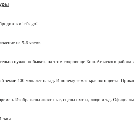
туры
родиков и let´s go!
ючение на 5-6 часов.
язательно нужно побывать на этом сокровище Кош-Агачского района 
й земле 400 млн. лет назад. И почему земля красного цвета. Прикл
ремен. Изображены животные, сцены охоты, люди и т.д. Официальн
 часа.