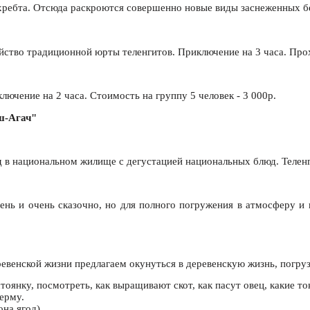
хребта. Отсюда раскроются совершенно новые виды заснеженных б
ство традиционной юрты теленгитов. Приключение на 3 часа. Прох
лючение на 2 часа. Стоимость на группу 5 человек - 3 000р.
ш-Агач"
 в национальном жилище с дегустацией национальных блюд. Телен
ень и очень сказочно, но для полного погружения в атмосферу и
венской жизни предлагаем окунуться в деревенскую жизнь, погруз
тоянку, посмотреть, как выращивают скот, как пасут овец, какие т
ерму.
она ягод).