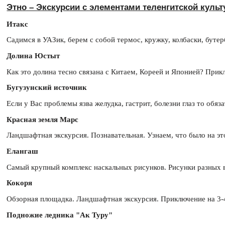
Этно – Экскурсии с элементами теленгитской куль
Итакс
Садимся в УАЗик, берем с собой термос, кружку, колбаски, бутерб
Долина Юстыт
Как это долина тесно связана с Китаем, Кореей и Японией? Прикл
Бугузунский источник
Если у Вас проблемы язва желудка, гастрит, болезни глаз то об
Красная земля Марс
Ландшафтная экскурсия. Познавательная. Узнаем, что было на это
Елангаш
Самый крупный комплекс наскальных рисунков. Рисунки разных в
Кокоря
Обзорная площадка. Ландшафтная экскурсия. Приключение на 3-4
Подножие ледника "Ак Туру"