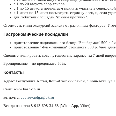
с 1 по 20 августа сбор грибов.
с 1 по 15 августа предлагаем принять участие в сенокосно
с 1 июля по 15 июля посмотреть стрижку овец, и, если удас
для любителей лошадей "конные прогулки".
Стоимость мини-экскурсий зависит от различных факторов. Уточ
Гастрономические посиделки
приготовление национального блюда "Бешбармак" 500 р./ ч
приготовление "Чуй - лепешки" стоимость 300 р. /чел. дли
Спешите планировать сове путешествие заранее, за 7 дней впере
Бронирование – по предоплате 50%.
Контакты
Адрес: Республика Алтай, Кош-Агачский район, с.Кош-Агач, ул. 
Сайт: www.bash-ch.ru
эл. почта:
abataevaolga@bk.ru
Всегда на связи 8-913-698-34-68 (WhatsApp, Viber)