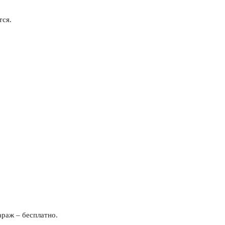
тся.
араж – бесплатно.