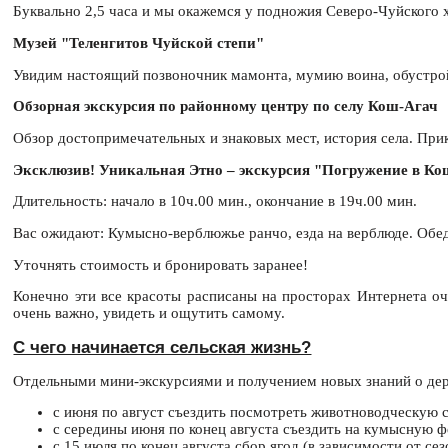
Буквально 2,5 часа и мы окажемся у подножия Северо-Чуйского 
Музей "Теленгитов Чуйской степи"
Увидим настоящий позвоночник мамонта, мумию воина, обустрой
Обзорная экскурсия по районному центру по селу Кош-Агач
Обзор достопримечательных и знаковых мест, история села. Прик
Эксклюзив! Уникальная Этно – экскурсия "Погружение в Ко
Длительность: начало в 10ч.00 мин., окончание в 19ч.00 мин.
Вас ожидают: Кумысно-верблюжье ранчо, езда на верблюде. Обед
Уточнять стоимость и бронировать заранее!
Конечно эти все красоты расписаны на просторах Интернета оч
очень важно, увидеть и ощутить самому.
С чего начинается сельская жизнь?
Отдельными мини-экскурсиями и получением новых знаний о дере
с июня по август съездить посмотреть животноводческую с
с середины июня по конец августа съездить на кумысную ф
с 15 июля по конец августа сбор ягод (в зависимости от сез