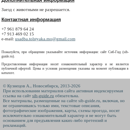
Заезд с животными не разрешается.
Контактная информация
+7 961 879 64 24
+7 913 469 02 15
e-mail:
usadba.tolstyaka.mo@gmail.com
Пожалуйста, при обращении указывайте источник информации: сайт Сиб-Гид (sib-
guide.ru).
Предоставленная информация носит ознакомительный характер и не является
публичной офертой. Цены и условия размещения указаны на момент публикации в
каталоге.
© Кузнецов А., Новосибирск, 2013-2026
При использовании материалов сайта активная индексируемая
ссылка на сайт
sib-guide.ru
обязательна.
Все материалы, размещенные на сайте sib-guide.ru, включая, но
не ограничиваясь только ими, текстовые описания,
фотографические изображения, карты, схемы проезда, носят
исключительно ознакомительный характер и не могут быть
основанием для предъявления каких-либо претензий и
рекламаций.