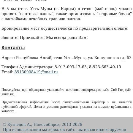
В 5 км от с. Усть-Муны (с. Карым) в сезон (май-июнь) можно
принять "пантовые ванны", также организованы "кедровые бочки"
с настойками лечебных трав или пантов.
Бронирование мест осуществляется по предварительной оплате!
Звоните! Приезжайте! Мы всегда рады Вам!
Контакты
Адрес: Республика Алтай, село Усть-Муны, ул. Кошурникова д. 63
Телефон Администратора: 8-913-093-13-63, 8-923-663-40-19
Email:
89130908419@mail.ru
Пожалуйста, при обращении указывайте источник информации: сайт Сиб-Гид (sib-
guide.ru).
Предоставленная информация носит ознакомительный характер и не является
публичной офертой. Цены и условия размещения указаны на момент публикации в
каталоге.
© Кузнецов А., Новосибирск, 2013-2026
При использовании материалов сайта активная индексируемая