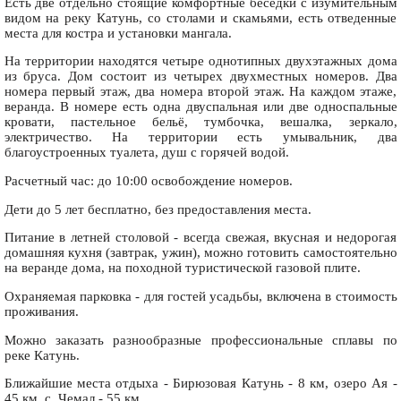
Есть две отдельно стоящие комфортные беседки с изумительным
видом на реку Катунь, со столами и скамьями, есть отведенные
места для костра и установки мангала.
На территории находятся четыре однотипных двухэтажных дома
из бруса. Дом состоит из четырех двухместных номеров. Два
номера первый этаж, два номера второй этаж. На каждом этаже,
веранда. В номере есть одна двуспальная или две односпальные
кровати, пастельное бельё, тумбочка, вешалка, зеркало,
электричество. На территории есть умывальник, два
благоустроенных туалета, душ с горячей водой.
Расчетный час: до 10:00 освобождение номеров.
Дети до 5 лет бесплатно, без предоставления места.
Питание в летней столовой - всегда свежая, вкусная и недорогая
домашняя кухня (завтрак, ужин), можно готовить самостоятельно
на веранде дома, на походной туристической газовой плите.
Охраняемая парковка - для гостей усадьбы, включена в стоимость
проживания.
Можно заказать разнообразные профессиональные сплавы по
реке Катунь.
Ближайшие места отдыха - Бирюзовая Катунь - 8 км, озеро Ая -
45 км, с. Чемал - 55 км.