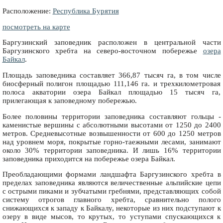
Расположение:
Республика Бурятия
посмотреть на карте
Баргузинский заповедник расположен в центральной части
Баргузинского хребта на северо-восточном побережье
озера
Байкал
.
Площадь заповедника составляет 366,87 тысяч га, в том числе
биосферный полигон площадью 111,146 га. и трехкилометровая
полоса акватории озера Байкал площадью 15 тысяч га,
прилегающая к заповедному побережью.
Более половины территории заповедника составляют гольцы -
каменистые вершины с абсолютными высотами от 1250 до 2400
метров. Средневысотные возвышенности от 600 до 1250 метров
над уровнем моря, покрытые горно-таежными лесами, занимают
около 30% территории заповедника. И лишь 16% территории
заповедника приходится на побережье озера Байкал.
Преобладающими формами ландшафта Баргузинского хребта в
пределах заповедника являются величественные альпийские цепи
с острыми пиками и зубчатыми гребнями, представляющих собой
систему отрогов главного хребта, сравнительно полого
снижающихся к западу к Байкалу, некоторые из них подступают к
озеру в виде мысов, то крутых, то уступами спускающихся к