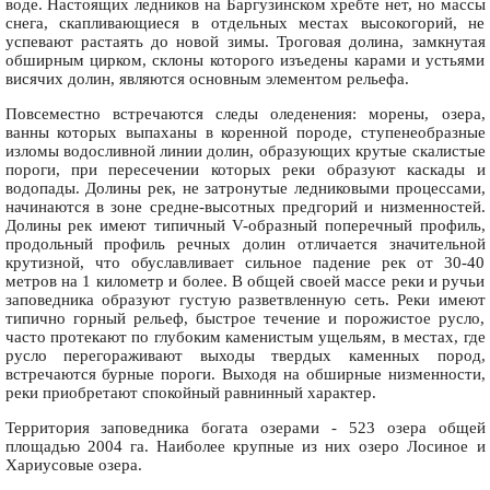
воде. Настоящих ледников на Баргузинском хребте нет, но массы
снега, скапливающиеся в отдельных местах высокогорий, не
успевают растаять до новой зимы. Троговая долина, замкнутая
обширным цирком, склоны которого изъедены карами и устьями
висячих долин, являются основным элементом рельефа.
Повсеместно встречаются следы оледенения: морены, озера,
ванны которых выпаханы в коренной породе, ступенеобразные
изломы водосливной линии долин, образующих крутые скалистые
пороги, при пересечении которых реки образуют каскады и
водопады. Долины рек, не затронутые ледниковыми процессами,
начинаются в зоне средне-высотных предгорий и низменностей.
Долины рек имеют типичный V-образный поперечный профиль,
продольный профиль речных долин отличается значительной
крутизной, что обуславливает сильное падение рек от 30-40
метров на 1 километр и более. В общей своей массе реки и ручьи
заповедника образуют густую разветвленную сеть. Реки имеют
типично горный рельеф, быстрое течение и порожистое русло,
часто протекают по глубоким каменистым ущельям, в местах, где
русло перегораживают выходы твердых каменных пород,
встречаются бурные пороги. Выходя на обширные низменности,
реки приобретают спокойный равнинный характер.
Территория заповедника богата озерами - 523 озера общей
площадью 2004 га. Наиболее крупные из них озеро Лосиное и
Хариусовые озера.