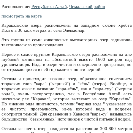
Расположение:
Республика Алтай
,
Чемальский район
посмотреть на карте
Каракольские озера расположены на западном склоне хребта
Иолго в 30 километрах от села Элекмонар.
Это группа из семи живописных высокогорных озер ледниково-
тектонического происхождения.
Первое и самое крупное Каракольское озеро расположено на дне
глубокой котловины на абсолютной высоте 1600 метров над
уровнем моря. Вода в озере чистая и совершенно прозрачная, но
от отражающихся в ней гор кажется почти черной.
Отсюда и происходит название озер, образованное сочетанием
тюркских слов "кара" ("черный") и "кёль" (озеро). Вообще, в
тюркских языках название "кара-кёль", как и "кара-суу" ("черная
вода"), очень распространено, так в Республике Алтай есть
несколько рек "Каракол", которые вытекают из озер "Каракёль".
По мнению ряда лингвистов, термин "черная вода " указывает на
ее чистоту, прозрачность, из-за которой вода в водоеме
смотрится темной. Для сравнения в Хакасии "кара-су" назывались
большинство "безымянных" источников с чистой питьевой водой.
Остальные шесть озер находятся на расстоянии 300-800 метров