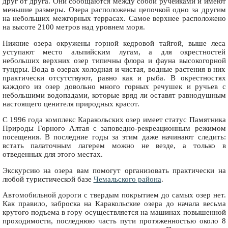
друг от друга. Они сообщаются между собой ручейками и имеют
меньшие размеры. Озера расположены цепочкой одно за другим
на небольших межгорных террасах. Самое верхнее расположено
на высоте 2100 метров над уровнем моря.
Нижние озера окружены горной кедровой тайгой, выше леса
уступают место альпийским лугам, а для окрестностей
небольших верхних озер типичны флора и фауна высокогорной
тундры. Вода в озерах холодная и чистая, водные растения в них
практически отсутствуют, равно как и рыба. В окрестностях
каждого из озер довольно много горных речушек и ручьев с
небольшими водопадами, которые вряд ли оставят равнодушным
настоящего ценителя природных красот.
С 1996 года комплекс Каракольских озер имеет статус Памятника
Природы Горного Алтая с заповедно-рекреационным режимом
посещения. В последние годы за этим даже начинают следить:
встать палаточным лагерем можно не везде, а только в
отведенных для этого местах.
Экскурсию на озера вам помогут организовать практически на
любой туристической базе
Чемальского района
.
Автомобильной дороги с твердым покрытием до самых озер нет.
Как правило, заброска на Каракольские озера до начала весьма
крутого подъема в гору осуществляется на машинах повышенной
проходимости, последнюю часть пути протяженностью около 8