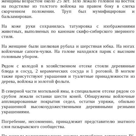
женщины возрастом около 25 лет. Тело лежало головой на восток
на подстилке из толстого войлока на правом боку в слегка
скорченном положении. Труп был мумифицирован и
бальзамирован.
На коже руки сохранилась татуировка с изображениями
животных, выполненых по канонам скифо-сибирского звериного
стиля.
На женщине были шелковая рубаха и шерстяная юбка. На ногах
войлочные сапоги-чулки. На голове находился парик с высоким
головным убором.
Рядом с колодой в хозяйственном отсеке стояли деревянные
блюда и сосуд, 2 керамических сосуда и 1 роговой. В могиле
также присутствуют украшения и туалетные принадлежности из
дерева, войлока и золотой фольги.
В северной части могильной ямы, в специальном отсеке рядом со
срубом лежали останки шести коней. Обнаружены войлочные
апплицированные покрытия седел, остатки упряжи, обильно
украшенной высокохудожественными деревянными резными
украшениями.
Погребение, несомненно, принадлежит представителю знатного
слоя пазырыкского сообщества.