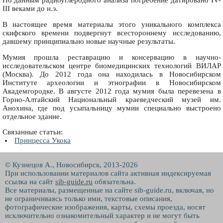
По данным радиоуглеродного анализа погребение датировано IV-
III веками до н.э.
В настоящее время материалы этого уникального комплекса
скифского времени подвергнут всестороннему исследованию,
давшему принципиально новые научные результаты.
Мумия прошла реставрацию и консервацию в научно-
исследовательском центре биомедицинских технологий ВИЛАР
(Москва). До 2012 года она находилась в Новосибирском
Институте археологии и этнографии в Новосибирском
Академгородке. В августе 2012 года мумия была перевезена в
Горно-Алтайский Национальный краеведческий музей им.
Анохина, где под усыпальницу мумии специально выстроено
отдельное здание.
Связанные статьи:
Принцесса Укока
© Кузнецов А., Новосибирск, 2013-2026
При использовании материалов сайта активная индексируемая
ссылка на сайт
sib-guide.ru
обязательна.
Все материалы, размещенные на сайте sib-guide.ru, включая, но
не ограничиваясь только ими, текстовые описания,
фотографические изображения, карты, схемы проезда, носят
исключительно ознакомительный характер и не могут быть