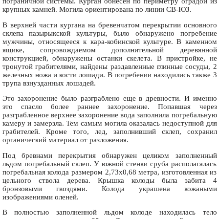
пограничной системы. Курган обнесен по периметру оградой из
крупных камней. Могила ориентирована по линии СВ-ЮЗ.
В верхней части кургана на бревенчатом перекрытии основного
склепа пазырыкской культуры, было обнаружено погребение
мужчины, относящееся к кара-кобинской культуре. В каменном
ящике, сопровождаемом дополнительной деревянной
конструкцией, обнаружены останки скелета. В пристройке, не
тронутой грабителями, найдены раздавленные глинные сосуды, 2
железных ножа и кости лошади. В погребении находились также 3
трупа взнузданных лошадей.
Это захоронение было разграблено еще в древности. И именно
это спасло более раннее захоронение. Попавшая через
разграбленное верхнее захоронение вода заполнила погребальную
камеру и замерзла. Тем самым могила оказалась недоступной для
грабителей. Кроме того, лед, заполнивший склеп, сохранил
органический материал от разложения.
Под бревнами перекрытия обнаружен целиком заполненный
льдом погребальный склеп. У южной стенки сруба располагалась
погребальная колода размером 2,73х0,68 метра, изготовленная из
цельного ствола дерева. Крышка колоды была забита 4
бронзовыми гвоздями. Колода украшена кожаными
изображениями оленей.
В полностью заполненной льдом колоде находилась тело