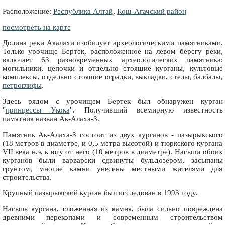
Расположение:
Республика Алтай
,
Кош-Агачский район
посмотреть на карте
Долина реки Акалахи изобилует археологическими памятниками.
Только урочище Бертек, расположенное на левом берегу реки,
включает 63 разновременных археологических памятника:
могильники, цепочки и отдельно стоящие курганы, культовые
комплексы, отдельно стоящие оградки, выкладки, стелы, балбалы,
петроглифы
.
Здесь рядом с урочищем Бертек был обнаружен курган
"
принцессы Укока
". Получивший всемирную известность
памятник назван Ак-Алаха-3.
Памятник Ак-Алаха-3 состоит из двух курганов - пазырыкского
(18 метров в диаметре, и 0,5 метра высотой) и тюркского кургана
VII века н.э. к югу от него (10 метров в диаметре). Насыпи обоих
курганов были варварски сдвинуты бульдозером, засыпаны
грунтом, многие камни унесены местными жителями для
строительства.
Крупный пазырыкский курган был исследован в 1993 году.
Насыпь кургана, сложенная из камня, была сильно повреждена
древними перекопами и современным строительством