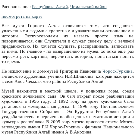
Расположение:
Республика Алтай
,
Чемальский район
посмотреть на карте
Все музеи Горного Алтая отличаются тем, что создаются
увлеченными людьми с трепетным и уважительным отношением к
истории. Экскурсоводами их назвать просто язык не
поворачивается, они Служители и служат своему делу с великой
преданностью. Их хочется слушать, расспрашивать, записывать
за ними. Но главное - по возвращению из музея, хочется еще раз
пересмотреть картины, перечитать историю, попытаться понять
то время.
Не исключение и дом-музей Григория Ивановича
Чорос-Гуркина
,
алтайского художника, ученика И.И.Шишкина, который находится
в селе Анос Чемальского района Республики Алтай.
Музей находится в местной школе, у подножия горы, среди
красивого яблоневого сада. Он был открыт после реабилитации
художника в 1956 году. В 1992 году на доме художника была
установлена мемориальная доска. В 1996 году Постановлением
Государственного Собрания - Эл Курултая Республики Алтай
усадьба занесена в перечень особо ценных памятников истории и
культуры республики. В 2005 году музею присвоен статус Музея-
заповедника имени Г.И.Чорос-Гуркина - филиала Национального
музея Республики Алтай имени А.В.Анохина.