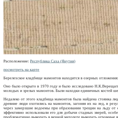
Расположение:
Республика Саха (Якутия)
посмотреть на карте
Берелехское кладбище мамонтов находится в озерных отложения
Оно было открыто в 1970 году и было исследовано Н.К.Верещаги
молодых и зрелых мамонтов. Были находки единичных костей шерс
Недалеко от этого кладбища мамонтов была найдена стоянка люд
древние люди охотились на мамонтов, загоняя их на лед, в рез
через замерзшие водоемы при образовании трещин на льду от с
эффективно использовали его для добычи стадных зверей, особ
проблематично выкопать в вечной мерзлоте выкопать огромные 