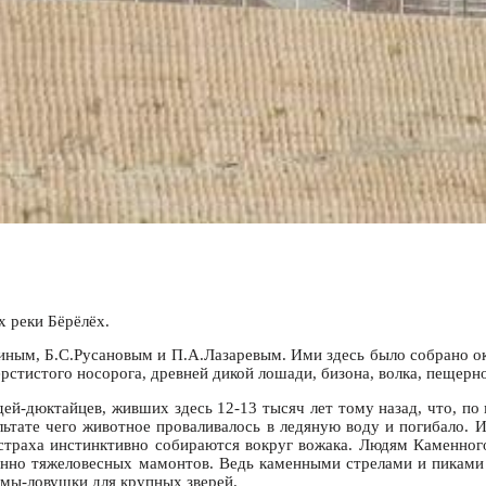
х реки Бёрёлёх.
ным, Б.С.Русановым и П.А.Лазаревым. Ими здесь было собрано ок
тистого носорога, древней дикой лошади, бизона, волка, пещерног
ей-дюктайцев, живших здесь 12-13 тысяч лет тому назад, что, по 
ультате чего животное проваливалось в ледяную воду и погибало.
траха инстинктивно собираются вокруг вожака. Людям Каменного 
енно тяжеловесных мамонтов. Ведь каменными стрелами и пиками
ямы-ловушки для крупных зверей.