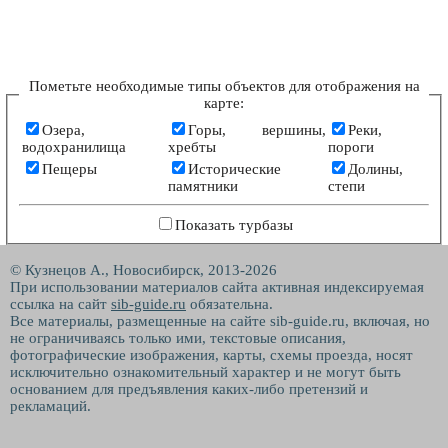
Пометьте необходимые типы объектов для отображения на
карте:
Озера,
Горы, вершины,
Реки,
водохранилища
хребты
пороги
Пещеры
Исторические
Долины,
памятники
степи
Показать турбазы
© Кузнецов А., Новосибирск, 2013-2026
При использовании материалов сайта активная индексируемая
ссылка на сайт
sib-guide.ru
обязательна.
Все материалы, размещенные на сайте sib-guide.ru, включая, но
не ограничиваясь только ими, текстовые описания,
фотографические изображения, карты, схемы проезда, носят
исключительно ознакомительный характер и не могут быть
основанием для предъявления каких-либо претензий и
рекламаций.