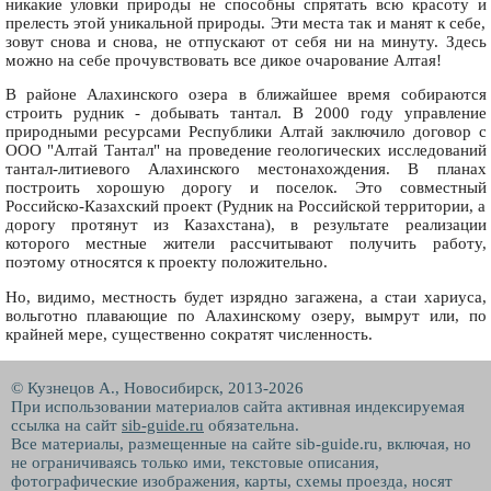
никакие уловки природы не способны спрятать всю красоту и
прелесть этой уникальной природы. Эти места так и манят к себе,
зовут снова и снова, не отпускают от себя ни на минуту. Здесь
можно на себе прочувствовать все дикое очарование Алтая!
В районе Алахинского озера в ближайшее время собираются
строить рудник - добывать тантал. В 2000 году управление
природными ресурсами Республики Алтай заключило договор с
ООО "Алтай Тантал" на проведение геологических исследований
тантал-литиевого Алахинского местонахождения. В планах
построить хорошую дорогу и поселок. Это совместный
Российско-Казахский проект (Рудник на Российской территории, а
дорогу протянут из Казахстана), в результате реализации
которого местные жители рассчитывают получить работу,
поэтому относятся к проекту положительно.
Но, видимо, местность будет изрядно загажена, а стаи хариуса,
вольготно плавающие по Алахинскому озеру, вымрут или, по
крайней мере, существенно сократят численность.
© Кузнецов А., Новосибирск, 2013-2026
При использовании материалов сайта активная индексируемая
ссылка на сайт
sib-guide.ru
обязательна.
Все материалы, размещенные на сайте sib-guide.ru, включая, но
не ограничиваясь только ими, текстовые описания,
фотографические изображения, карты, схемы проезда, носят