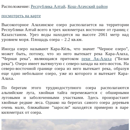
Расположение:
Республика Алтай
,
Кош-Агачский район
посмотреть на карте
Высокогорное Алахинское озеро располагается на территории
Республики Алтай всего в трех километрах восточнее от границ с
Казахстаном. Урез воды находится на высоте 2061 метр над
уровнем моря. Площадь озера – 2.2 кв.км.
Иногда озеро называют Кара-Кёль, что значит "Черное озеро",
может быть, потому, что из него вытекает река Кара-Алаха,
"Черная река", являющаяся притоком
реки Ак-Алаха
("Белая
река"). Озеро имеет вытянутую с северо-запада на юго-восток. На
северо-восточной границе озера из него вытекает река, образуя
еще одно небольшое озеро, уже из которого и вытекает Кара-
Алаха.
По берегам этого труднодоступного озера располагаются
альпийские луга, хвойная тайга перемежается с обширными
луговыми и заболоченными участками. Здесь произрастают
хвойные редкие леса. Однако на берегах самого озера деревьев
очень мало, ближайшие "заросли" находятся примерно в паре
километрах от озера.