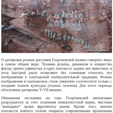
О датировке резных рисунков Георгиевской можно говорить лишь
в самом общем виде. Техника резьбы, динамизм и изящество
фигур, прием сдвинутых в одну плоскость задних ног животных и
поза быстрой рыси позволяют без сомнения относить эти
изображения к таштыкской изобразительной традиции. Резные
изображения в таштыкском стиле уверенно соотносятся только с
поздним этапом культуры (этапом склепов). Для этого периода
обоснована датировка V-VII веками.
Обнажения песчаника на горе Георгиевской интенсивно
разрушаются за счет осыпания поверхностной корки, местами
"выпадают" целые фрагменты камня. Кроме того, многие
плоскости южного склона покрыты современными крашеными