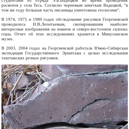
студентами из отряда Э.Б.Вадецкой во время проведения
раскопок у села Тесь. Согласно черновым заметкам Вадецкой, "в
том же году большая часть писаницы уничтожена геологами".
В 1974, 1975 и 1980 годах обследование рисунков Георгиевской
проводилось Н.В.Леонтьевым, скопировавшим наиболее
интересные изображения на южном и северо-восточном склонах
горы. Отчет об этих исследованиях хранится в Минусинском
музее.
В 2003, 2004 годах на Георгиевской работала Южно-Сибирская
экспедиция Государственного Эрмитажа с целью исследования
таштыкских резных рисунков.