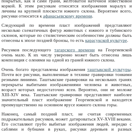
покрытых, как и сами грани, желтоватой натечной известковой
коркой. К этим рисункам относятся изображения маралух и
личины на крупной плоскости южного склона. Вероятнее всего,
рисунки относится к
афанасьевскому времени
.
Следующий по времени пласт изображений представляют
несколько схематичных фигур животных с южного и тубинского
склонов, которые по стилистическим особенностям должны быть
отнесены к эпохе поздней бронзы, то есть
карасукской культуре
.
Рисунков последующего
тагарского времени
на Георгиевской
очень мало. К их числу уверенно может быть отнесена лишь
композиция с оленями на одной из граней южного склона.
Очень богато представлены изображения
таштыкской культуры
.
Почти все рисунки, выполненные в технике гравировки тонкими
резными линиями. Таштыкские гравировки на нескольких гранях
перекрыты выбитыми изображениями человека и животных,
возраст которых недостаточно ясен. Вероятно, они не моложе
XIII-XIV века. Таштыкские гравировки представляют наиболее
значительный пласт изображение Георгиевской и находится
преимущественно на основном ярусе южного склона горы.
Наконец, самый поздний пласт, не считая современных
подражательных рисунков, может датироваться XV-XVIII веками.
Его составляют грубо выбитые изображения людей, нередко с
саблями и бубнами в руках, рисунки деревьев и разных