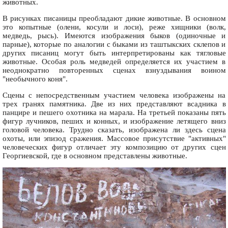
животных.
В рисунках писаницы преобладают дикие животные. В основном
это копытные (олени, косули и лоси), реже хищники (волк,
медведь, рысь). Имеются изображения быков (одиночные и
парные), которые по аналогии с быками из таштыкских склепов и
других писаниц могут быть интерпретированы как тягловые
животные. Особая роль медведей определяется их участием в
неоднократно повторенных сценах взнуздывания воином
"необычного коня".
Сцены с непосредственным участием человека изображены на
трех гранях памятника. Две из них представляют всадника в
панцире и пешего охотника на марала. На третьей показаны пять
фигур лучников, пеших и конных, и изображение летящего вниз
головой человека. Трудно сказать, изображена ли здесь сцена
охоты, или эпизод сражения. Массовое присутствие "активных"
человеческих фигур отличает эту композицию от других сцен
Георгиевской, где в основном представлены животные.