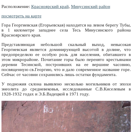
Расположение:
Красноярский край
,
Минусинский район
посмотреть на карте
Гора Георгиевская (Егорьевская) находится на левом берегу Тубы,
в 1 километре западнее села Тесь Минусинского района
Красноярского края.
Представляющая небольшой скальный выход, невысокая
Георгиевская является доминирующей высотой в долине, что
предопределило ее особую роль для населения, обитавшего в
этом микрорайоне. Почитание горы было перенято крестьянами
деревни Тесинской, построивших на ее вершине часовню,
посвященную св.Георгию, что и дало современное название горе.
Сейчас от часовни сохранились лишь остатки фундамента.
У подножия склона выявлено несколько могильников от эпохи
энеолита до средневековья, исследованные С.В.Киселевым в
1928-1932 годах и Э.Б.Вадецкой в 1971 году.