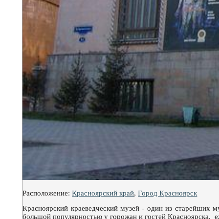
Расположение:
Красноярский край
,
Город Красноярск
Красноярский краеведческий музей - один из старейших му
большой популярностью у горожан и гостей Красноярска, е