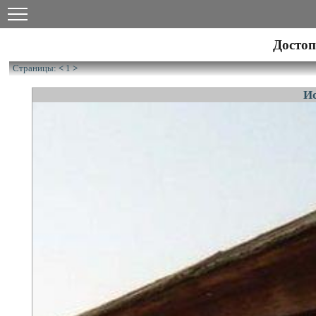
Достоп
Страницы:
<
1
>
И