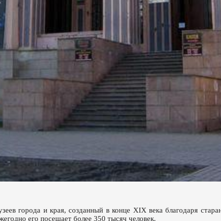
зеев города и края, созданный в конце XIX века благодаря стар
жегодно его посещает более 350 тысяч человек.