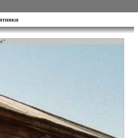
мятники
е"