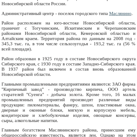
Новосибирской области России.
Административный центр - поселок городского типа
Маслянино
.
Район расположен на юго-востоке Новосибирской области,
граничит с Тогучинским, Искитимским и Черепановским
районами Новосибирской области, Кемеровской областью и
Алтайским краем. Территория района по данным на 2008 год -
345,3 тыс. га, в том числе сельхозугодья - 193,2 тыс. га (56 %
всей площади).
Район образован в 1925 году в составе Новосибирского округа
Сибирского края, с 1930 году в составе Западно-Сибирского края.
В 1937 район был включен в состав вновь образованной
Новосибирской области.
Главными промышленными предприятиями являются: ЗАО фирма
"Кирпичный завод" - производство кирпича, ООО артель
старателей "Суенга" - добыча золота. Кроме того, 16 малых
промышленных предприятий производят различные виды
продукции: пиломатериалы, фанеру, шпон, пластиковые окна,
дверные и оконные блоки, мягкую и корпусную мебель,
кондитерские и хлебобулочные изделия, овощные консервы,
сыры, алкогольные напитки.
Главным богатством Маслянинского района, принесшим ему
общероссийскую известность, является лен. Однако на этом