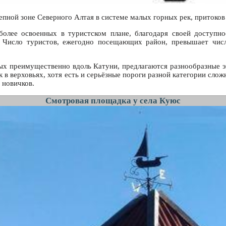
епной зоне Северного Алтая в системе малых горных рек, притоков
более освоенных в туристском плане, благодаря своей доступн
 Число туристов, ежегодно посещающих район, превышает числе
ых преимущественно вдоль Катуни, предлагаются разнообразные 
к в верховьях, хотя есть и серьёзные пороги разной категории сло
 новичков.
Смотровая площадка у села Куюс