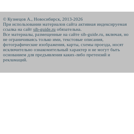
© Кузнецов А., Новосибирск, 2013-2026
При использовании материалов сайта активная индексируемая
ссылка на сайт
sib-guide.ru
обязательна.
Все материалы, размещенные на сайте sib-guide.ru, включая, но
не ограничиваясь только ими, текстовые описания,
фотографические изображения, карты, схемы проезда, носят
исключительно ознакомительный характер и не могут быть
основанием для предъявления каких-либо претензий и
рекламаций.