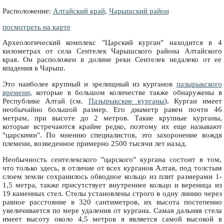
Расположение:
Алтайский край
,
Чарышский район
посмотреть на карте
Археологический комплекс "Царский курган" находится в 4
километрах от села Сентелек Чарышского района Алтайского
края. Он расположен в долине реки Сентелек недалеко от ее
впадения в Чарыш.
Это наиболее крупный и зрелищный из курганов
пазырыкского
времени
, которые в большом количестве также обнаружены в
Республике Алтай (см.
Пазырыкские курганы
). Курган имеет
необычайно большой размер. Его диаметр равен почти 46
метрам, при высоте до 2 метров. Такие крупные курганы,
которые встречаются крайне редко, поэтому их еще называют
"царскими". По мнению специалистов, это захоронение вождя
племени, возведенное примерно 2500 тысячи лет назад.
Необычность сентелекского "царского" кургана состоит в том,
что только здесь, в отличие от всех курганов Алтая, под толстым
слоем земли сохранилось обводное кольцо из плит размерами 1-
1,5 метра, также присутствует внутреннее кольцо и вереница из
19 каменных стел. Стелы установлены строго в одну линию через
равное расстояние в 320 сантиметров, их высота постепенно
увеличивается по мере удаления от кургана. Самая дальняя стела
имеет высоту около 4,5 метров я является самой высокой в