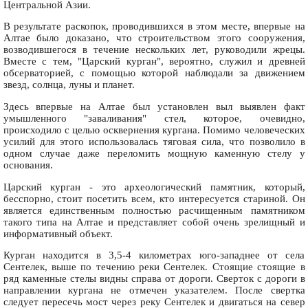
Центральной Азии.
В результате раскопок, проводившихся в этом месте, впервые на
Алтае было доказано, что строительством этого сооружения,
возводившегося в течение нескольких лет, руководили жрецы.
Вместе с тем, "Царский курган", вероятно, служил и древней
обсерваторией, с помощью которой наблюдали за движением
звезд, солнца, луны и планет.
Здесь впервые на Алтае был установлен выл выявлен факт
умышленного "заваливания" стел, которое, очевидно,
происходило с целью осквернения кургана. Помимо человеческих
усилий для этого использовалась тяговая сила, что позволило в
одном случае даже переломить мощную каменную стелу у
основания.
Царский курган - это археологический памятник, который,
бесспорно, стоит посетить всем, кто интересуется стариной. Он
является единственным полностью расчищенным памятником
такого типа на Алтае и представляет собой очень зрелищный и
информативный объект.
Курган находится в 3,5-4 километрах юго-западнее от села
Сентелек, выше по течению реки Сентелек. Стоящие стоящие в
ряд каменные стелы видны справа от дороги. Сверток с дороги в
направлении кургана не отмечен указателем. После свертка
следует пересечь мост через реку Сентелек и двигаться на север