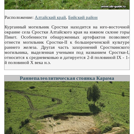
Расположение:
Алтайский край
,
Бийский район
Курганный могильник Сростки находится на юго-восточной
окраине села Сростки Алтайского края на южном склоне горы
Пикет. Особенности обнаруженных артефактов позволяют
отнести могильник Сростки-II к большереченской культуре
раннего железа. Другая часть захоронений Сросткинского
могильника, выделенная учеными под названием Сростки-I,
относится к средневековью и датируется 2-й половиной IX - 1-
й половиной X века н.э.
Раннепалеолитическая стоянка Карама