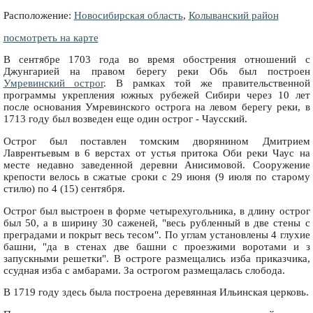
Расположение:
Новосибирская область
,
Колыванский район
посмотреть на карте
В сентябре 1703 года во время обострения отношений с
Джунгарией на правом берегу реки Обь был построен
Умревинский острог
. В рамках той же правительственной
программы укрепления южных рубежей Сибири через 10 лет
после основания Умревинского острога на левом берегу реки, в
1713 году был возведен еще один острог - Чаусский.
Острог был поставлен томским дворянином Дмитрием
Лаврентьевым в 6 верстах от устья притока Оби реки Чаус на
месте недавно заведенной деревни Анисимовой. Сооружение
крепости велось в сжатые сроки с 29 июня (9 июля по старому
стилю) по 4 (15) сентября.
Острог был выстроен в форме четырехугольника, в длину острог
был 50, а в ширину 30 саженей, "весь рубленный в две стены с
преградами и покрыт весь тесом". По углам установлены 4 глухие
башни, "да в стенах две башни с проезжими воротами и з
запускными решетки". В остроге размещались изба приказчика,
ссудная изба с амбарами. За острогом размещалась слобода.
В 1719 году здесь была построена деревянная Ильинская церковь.