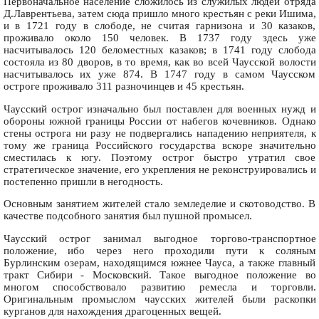
Первоначальное население сложилось из служилых людей отряда
Д.Лаврентьева, затем сюда пришло много крестьян с реки Ишима,
и в 1721 году в слободе, не считая гарнизона и 30 казаков,
проживало около 150 человек. В 1737 году здесь уже
насчитывалось 120 беломестных казаков; в 1741 году слобода
состояла из 80 дворов, в то время, как во всей Чаусской волости
насчитывалось их уже 874. В 1747 году в самом Чаусском
остроге проживало 311 разночинцев и 45 крестьян.
Чаусский острог изначально был поставлен для военных нужд и
обороны южной границы России от набегов кочевников. Однако
стены острога ни разу не подвергались нападению неприятеля, к
тому же граница Российского государства вскоре значительно
сместилась к югу. Поэтому острог быстро утратил свое
стратегическое значение, его укрепления не реконструировались и
постепенно пришли в негодность.
Основным занятием жителей стало земледелие и скотоводство. В
качестве подсобного занятия был пушной промысел.
Чаусский острог занимал выгодное торгово-транспортное
положение, ибо через него проходили пути к соляным
Бурлинским озерам, находящимся южнее Чауса, а также главный
тракт Сибири - Московский. Такое выгодное положение во
многом способствовало развитию ремесла и торговли.
Оригинальным промыслом чаусских жителей были раскопки
курганов для нахождения драгоценных вещей.