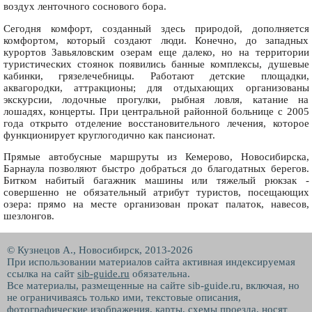
воздух ленточного соснового бора.
Сегодня комфорт, созданный здесь природой, дополняется
комфортом, который создают люди. Конечно, до западных
курортов Завьяловским озерам еще далеко, но на территории
туристических стоянок появились банные комплексы, душевые
кабинки, грязелечебницы. Работают детские площадки,
аквагородки, аттракционы; для отдыхающих организованы
экскурсии, лодочные прогулки, рыбная ловля, катание на
лошадях, концерты. При центральной районной больнице с 2005
года открыто отделение восстановительного лечения, которое
функционирует круглогодично как пансионат.
Прямые автобусные маршруты из Кемерово, Новосибирска,
Барнаула позволяют быстро добраться до благодатных берегов.
Битком набитый багажник машины или тяжелый рюкзак -
совершенно не обязательный атрибут туристов, посещающих
озера: прямо на месте организован прокат палаток, навесов,
шезлонгов.
© Кузнецов А., Новосибирск, 2013-2026
При использовании материалов сайта активная индексируемая
ссылка на сайт
sib-guide.ru
обязательна.
Все материалы, размещенные на сайте sib-guide.ru, включая, но
не ограничиваясь только ими, текстовые описания,
фотографические изображения, карты, схемы проезда, носят