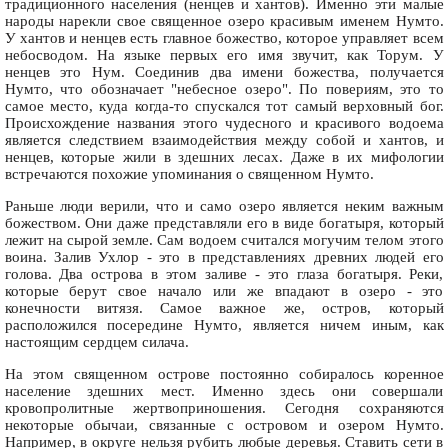
традиционного населения (ненцев и хантов). Именно эти малые
народы нарекли свое священное озеро красивым именем Нумто.
У хантов и ненцев есть главное божество, которое управляет всем
небосводом. На языке первых его имя звучит, как Торум. У
ненцев это Нум. Соединив два имени божества, получается
Нумто, что обозначает "небесное озеро". По повериям, это то
самое место, куда когда-то спускался тот самый верховный бог.
Происхождение названия этого чудесного и красивого водоема
является следствием взаимодействия между собой и хантов, и
ненцев, которые жили в здешних лесах. Даже в их мифологии
встречаются похожие упоминания о священном Нумто.
Раньше люди верили, что и само озеро является неким важным
божеством. Они даже представляли его в виде богатыря, который
лежит на сырой земле. Сам водоем считался могучим телом этого
воина. Залив Ухлор - это в представлениях древних людей его
голова. Два острова в этом заливе - это глаза богатыря. Реки,
которые берут свое начало или же впадают в озеро - это
конечности витязя. Самое важное же, остров, который
расположился посередине Нумто, является ничем иным, как
настоящим сердцем силача.
На этом священном острове постоянно собиралось коренное
население здешних мест. Именно здесь они совершали
кровопролитные жертвоприношения. Сегодня сохраняются
некоторые обычаи, связанные с островом и озером Нумто.
Например, в округе нельзя рубить любые деревья. Ставить сети в