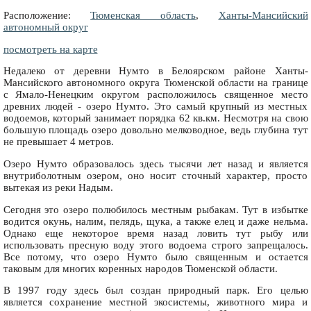
Расположение:
Тюменская область
,
Ханты-Мансийский
автономный округ
посмотреть на карте
Недалеко от деревни Нумто в Белоярском районе Ханты-
Мансийского автономного округа Тюменской области на границе
с Ямало-Ненецким округом расположилось священное место
древних людей - озеро Нумто. Это самый крупный из местных
водоемов, который занимает порядка 62 кв.км. Несмотря на свою
большую площадь озеро довольно мелководное, ведь глубина тут
не превышает 4 метров.
Озеро Нумто образовалось здесь тысячи лет назад и является
внутриболотным озером, оно носит сточный характер, просто
вытекая из реки Надым.
Сегодня это озеро полюбилось местным рыбакам. Тут в избытке
водится окунь, налим, пелядь, щука, а также елец и даже нельма.
Однако еще некоторое время назад ловить тут рыбу или
использовать пресную воду этого водоема строго запрещалось.
Все потому, что озеро Нумто было священным и остается
таковым для многих коренных народов Тюменской области.
В 1997 году здесь был создан природный парк. Его целью
является сохранение местной экосистемы, животного мира и