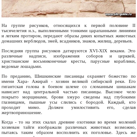
На группе рисунков, относящихся к первой половине II
тысячелетия н.э., выполненными тонкими царапанными линиями
и легким протиром, передают образы диких копытных животных
домашних верблюдов, змей, всадников, знаков, жилищ, деревьев.
Последняя группа рисунков датируются XVI-XIX веками. Это
различные надписи, изображения соборов и церквей,
христианские восьмиконечные кресты, парусные кораблики,
ведомые лошадьми.
По преданию, Шишкинские писаницы охраняет божество по
имени Хара- Ажирай - хозяин великой сибирской реки. Его
гигантская голова в боевом шлеме со сломанным шишакам
нависает над центральной частью писаницы. Высокое чело
покрыто морщинами, брови хмуро сведены над глубокими
глазницами, пышные усы слились с бородой. Каждый, кто
проходит мимо. Должен умилостивить его, сделав
жертвоприношение.
Когда - то на этих скалах древние охотники во время молений
хозяевам тайги изображали различных животных возможно,
пытаясь таким образом восполнить их поголовье. Здесь же