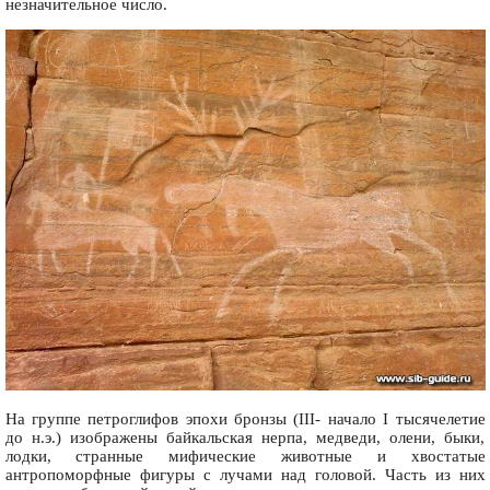
незначительное число.
На группе петроглифов эпохи бронзы (III- начало I тысячелетие
до н.э.) изображены байкальская нерпа, медведи, олени, быки,
лодки, странные мифические животные и хвостатые
антропоморфные фигуры с лучами над головой. Часть из них