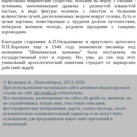
нарисованы мифические существа: похожие на нерпу с глазами -
лучинами, напоминающие дракона с разинутой клыкастой
пастью, в виде фигуры человека с хвостом и большим
количеством лучей, расположенных веером вокруг головы. Есть и
целые картины, повествующие о трудном долгом путешествии,
победном военном походе, родовом празднике с танцами,
хороводами.
Благодаря стараниям А.П.Окладникова и иркутского археолога
П.П.Хороших еще в 1948 году знаменитая писаница под
названием "Шишкинская шаманка" была поставлена на
государственный учет и охрану. Но, увы, до сих пор этот
уникальный археологический памятник страдает от варварских
действий людей.
© Кузнецов А., Новосибирск, 2013-2026
При использовании материалов сайта активная индексируемая
ссылка на сайт
sib-guide.ru
обязательна.
Все материалы, размещенные на сайте sib-guide.ru, включая, но
не ограничиваясь только ими, текстовые описания,
фотографические изображения, карты, схемы проезда, носят
исключительно ознакомительный характер и не могут быть
основанием для предъявления каких-либо претензий и
рекламаций.