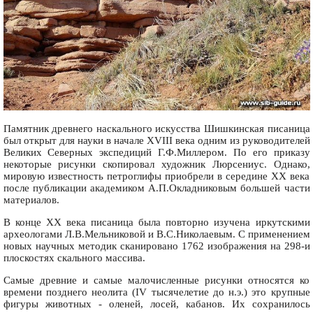
Памятник древнего наскального искусства Шишкинская писаница
был открыт для науки в начале XVIII века одним из руководителей
Великих Северных экспедиций Г.Ф.Миллером. По его приказу
некоторые рисунки скопировал художник Люрсениус. Однако,
мировую известность петроглифы приобрели в середине XX века
после публикации академиком А.П.Окладниковым большей части
материалов.
В конце XX века писаница была повторно изучена иркутскими
археологами Л.В.Мельниковой и В.С.Николаевым. С применением
новых научных методик сканировано 1762 изображения на 298-и
плоскостях скального массива.
Самые древние и самые малочисленные рисунки относятся ко
времени позднего неолита (IV тысячелетие до н.э.) это крупные
фигуры животных - оленей, лосей, кабанов. Их сохранилось