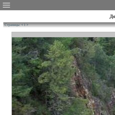
До
Страницы:
<
1
>