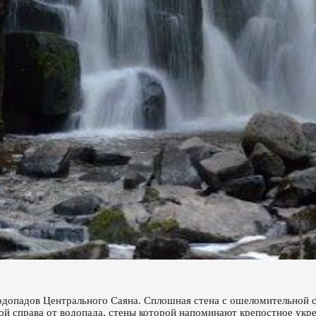
допадов Центрального Саяна. Сплошная стена с ошеломительной ск
ой справа от водопада, стены которой напоминают крепостное укр