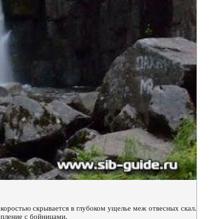
оростью скрывается в глубоком ущелье меж отвесных скал.
епление с бойницами.