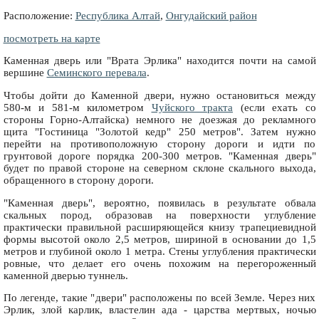
Расположение:
Республика Алтай
,
Онгудайский район
посмотреть на карте
Каменная дверь или "Врата Эрлика" находится почти на самой
вершине
Семинского перевала
.
Чтобы дойти до Каменной двери, нужно остановиться между
580-м и 581-м километром
Чуйского тракта
(если ехать со
стороны Горно-Алтайска) немного не доезжая до рекламного
щита "Гостиница "Золотой кедр" 250 метров". Затем нужно
перейти на противоположную сторону дороги и идти по
грунтовой дороге порядка 200-300 метров. "Каменная дверь"
будет по правой стороне на северном склоне скального выхода,
обращенного в сторону дороги.
"Каменная дверь", вероятно, появилась в результате обвала
скальных пород, образовав на поверхности углубление
практически правильной расширяющейся книзу трапециевидной
формы высотой около 2,5 метров, шириной в основании до 1,5
метров и глубиной около 1 метра. Стены углубления практически
ровные, что делает его очень похожим на перегороженный
каменной дверью туннель.
По легенде, такие "двери" расположены по всей Земле. Через них
Эрлик, злой карлик, властелин ада - царства мертвых, ночью