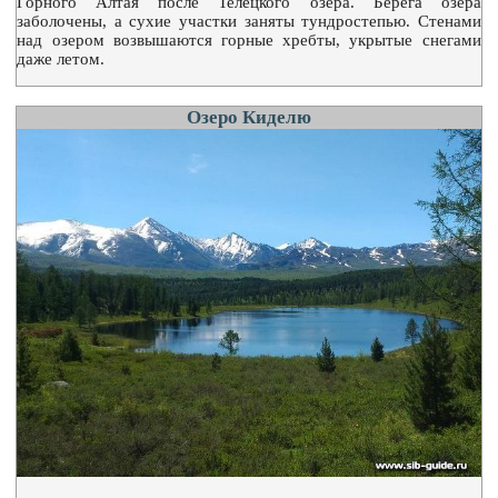
Горного Алтая после Телецкого озера. Берега озера
заболочены, а сухие участки заняты тундростепью. Стенами
над озером возвышаются горные хребты, укрытые снегами
даже летом.
Озеро Киделю