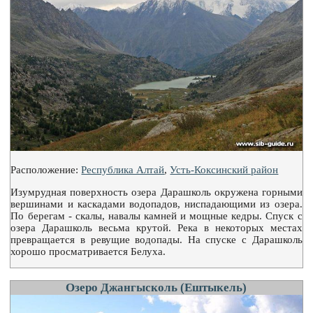
Расположение:
Республика Алтай
,
Усть-Коксинский район
Изумрудная поверхность озера Дарашколь окружена горными
вершинами и каскадами водопадов, ниспадающими из озера.
По берегам - скалы, навалы камней и мощные кедры. Спуск с
озера Дарашколь весьма крутой. Река в некоторых местах
превращается в ревущие водопады. На спуске с Дарашколь
хорошо просматривается Белуха.
Озеро Джангысколь (Ештыкель)