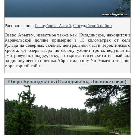
Расположение:
Республика Алтай
,
Онгудайский район
Озеро Арыгем, известное также как Куладинское, находится в
Каракольской долине примерно в 15 километрах от села
Кулада на северных склонах центральной части Теректинского
хребта. От озера вверх по склону уходит тропа, ведущая на
смотровую площадку, откуда открывается восхитительный вид
на долину левого притока Айрыгема, гору Уч-Энмек и зеленое
море горной тайги.
Озеро Буландуколь (Пландыкёль, Лосиное озеро)