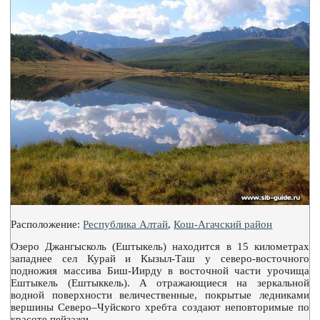
Расположение:
Республика Алтай
,
Кош-Агачский район
Озеро Джангысколь (Ештыкель) находится в 15 километрах
западнее сел Курай и Кызыл-Таш у северо-восточного
подножия массива Биш-Иирду в восточной части урочища
Ештыкель (Ештыккель). А отражающиеся на зеркальной
водной поверхности величественные, покрытые ледниками
вершины Северо–Чуйского хребта создают неповторимые по
красоте пейзажи.