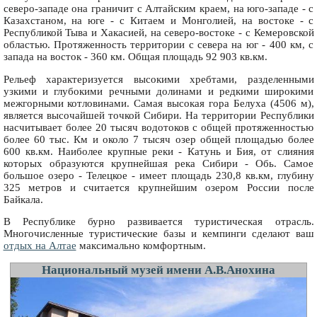
северо-западе она граничит с Алтайским краем, на юго-западе - с
Казахстаном, на юге - с Китаем и Монголией, на востоке - с
Республикой Тыва и Хакасией, на северо-востоке - с Кемеровской
областью. Протяженность территории с севера на юг - 400 км, с
запада на восток - 360 км. Общая площадь 92 903 кв.км.
Рельеф характеризуется высокими хребтами, разделенными
узкими и глубокими речными долинами и редкими широкими
межгорными котловинами. Самая высокая гора Белуха (4506 м),
является высочайшей точкой Сибири. На территории Республики
насчитывает более 20 тысяч водотоков с общей протяженностью
более 60 тыс. Км и около 7 тысяч озер общей площадью более
600 кв.км. Наиболее крупные реки - Катунь и Бия, от слияния
которых образуются крупнейшая река Сибири - Обь. Самое
большое озеро - Телецкое - имеет площадь 230,8 кв.км, глубину
325 метров и считается крупнейшим озером России после
Байкала.
В Республике бурно развивается туристическая отрасль.
Многочисленные туристические базы и кемпинги сделают ваш
отдых на Алтае
максимально комфортным.
Национальный музей имени А.В.Анохина