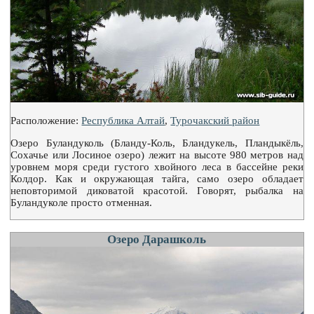
Расположение:
Республика Алтай
,
Турочакский район
Озеро Буландуколь (Бланду-Коль, Бландукель, Пландыкёль,
Сохачье или Лосиное озеро) лежит на высоте 980 метров над
уровнем моря среди густого хвойного леса в бассейне реки
Колдор. Как и окружающая тайга, само озеро обладает
неповторимой диковатой красотой. Говорят, рыбалка на
Буландуколе просто отменная.
Озеро Дарашколь