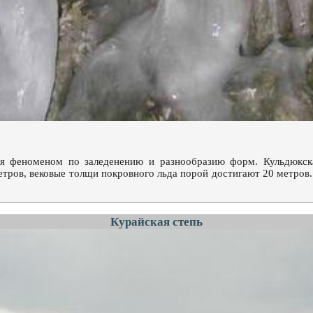
ся феноменом по заледенению и разнообразию форм. Кульдюкск
етров, вековые толщи покровного льда порой достигают 20 метро
Курайская степь