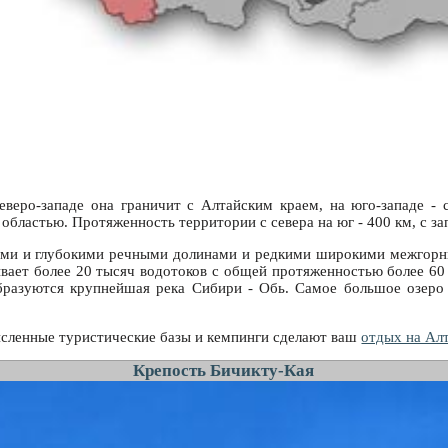
веро-западе она граничит с Алтайским краем, на юго-западе - с
 областью. Протяженность территории с севера на юг - 400 км, с за
ими и глубокими речными долинами и редкими широкими межгорным
ает более 20 тысяч водотоков с общей протяженностью более 60 
бразуются крупнейшая река Сибири - Обь. Самое большое озеро -
исленные туристические базы и кемпинги сделают ваш
отдых на Ал
Крепость Бичикту-Кая