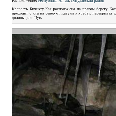
Расположение:
Республика Алтай
,
Онгудайский район
Крепость Бичикту-Кая расположена на правом берегу Кат
проходит с юга на север от Катуни к хребту, перекрывая
долины реки Чуи.