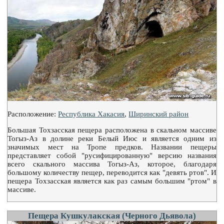
Расположение:
Республика Хакасия
,
Ширинский район
Большая Тохзасская пещера расположена в скальном массиве
Тогыз-Аз в долине реки Белый Июс и является одним из
значимых мест на Тропе предков. Названии пещеры
представляет собой "русифицированную" версию названия
всего скального массива Тогыз-Аз, которое, благодаря
большому количеству пещер, переводится как "девять ртов". И
пещера Тохзасская является как раз самым большим "ртом" в
массиве.
Пещера Кушкулакская (Черного Дьявола)