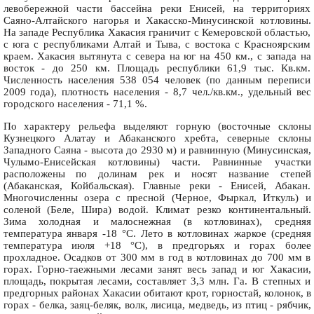
левобережной части бассейна реки Енисей, на территориях
Саяно-Алтайского нагорья и Хакасско-Минусинской котловины.
На западе Республика Хакасия граничит с Кемеровской областью,
с юга с республиками Алтай и Тыва, с востока с Красноярским
краем. Хакасия вытянута с севера на юг на 450 км., с запада на
восток - до 250 км. Площадь республики 61,9 тыс. Кв.км.
Численность населения 538 054 человек (по данным переписи
2009 года), плотность населения - 8,7 чел./кв.км., удельный вес
городского населения - 71,1 %.
По характеру рельефа выделяют горную (восточные склоны
Кузнецкого Алатау и Абаканского хребта, северные склоны
Западного Саяна - высота до 2930 м) и равнинную (Минусинская,
Чулымо-Енисейская котловины) части. Равнинные участки
расположены по долинам рек и носят название степей
(Абаканская, Койбальская). Главные реки - Енисей, Абакан.
Многочисленны озера с пресной (Черное, Фыркал, Иткуль) и
соленой (Беле, Шира) водой. Климат резко континентальный.
Зима холодная и малоснежная (в котловинах), средняя
температура января -18 °С. Лето в котловинах жаркое (средняя
температура июля +18 °С), в предгорьях и горах более
прохладное. Осадков от 300 мм в год в котловинах до 700 мм в
горах. Горно-таежными лесами занят весь запад и юг Хакасии,
площадь, покрытая лесами, составляет 3,3 млн. Га. В степных и
предгорных районах Хакасии обитают крот, горностай, колонок, в
горах - белка, заяц-беляк, волк, лисица, медведь, из птиц - рябчик,