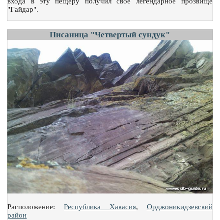
входа в эту пещеру получил свое легендарное прозвище
"Гайдар".
Писаница "Четвертый сундук"
Расположение:
Республика Хакасия
,
Орджоникидзевский
район