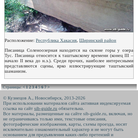
Расположение:
Республика Хакасия
,
Ширинский район
Писаница Соленоозерная находится на склоне горы у озера
Тус. Писаница относится к таштыкскому времени (конец III –
начало II века до н.э.). Среди прочих, наиболее интересными
представляются сцены, ярко иллюстрирующие таштыкский
шаманизм.
Страницы:
<
1
2
3
4
5
6
7
>
© Кузнецов А., Новосибирск, 2013-2026
При использовании материалов сайта активная индексируемая
ссылка на сайт
sib-guide.ru
обязательна.
Все материалы, размещенные на сайте sib-guide.ru, включая, но
не ограничиваясь только ими, текстовые описания,
фотографические изображения, карты, схемы проезда, носят
исключительно ознакомительный характер и не могут быть
основанием для предъявления каких-либо претензий и