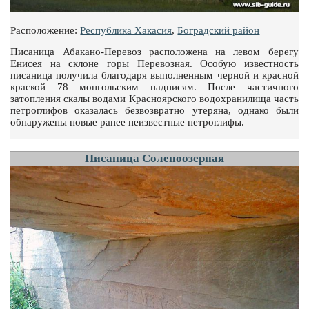
Расположение:
Республика Хакасия
,
Боградский район
Писаница Абакано-Перевоз расположена на левом берегу
Енисея на склоне горы Перевозная. Особую известность
писаница получила благодаря выполненным черной и красной
краской 78 монгольским надписям. После частичного
затопления скалы водами Красноярского водохранилища часть
петроглифов оказалась безвозвратно утеряна, однако были
обнаружены новые ранее неизвестные петроглифы.
Писаница Соленоозерная