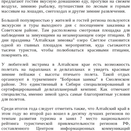
предлагают гостям вкусную домашнюю еду, прогулки на свежем
воздухе, зимнюю рыбалку, путешествия по лесным и горным
массивам на лошадях, снегоходах и другие зимние развлечения.
Большой популярностью у жителей и гостей региона пользуются
экскурсии и туры выходного дня с посещением заказника в
Советском районе. Там расположена смотровая площадка для
наблюдения за зимующими на незамерзающем озере птицами. В
дни праздника "Алтайская зимовка" озеро Светлое становится
одной из главных площадок мероприятия, куда съезжаются
тысячи туристов, чтобы полюбоваться красивыми птицами,
покормить их.
У любителей экстрима в Алтайском крае есть возможность
полетать на парапланах и дельтапланах и увидеть красивые
зимние пейзажи с высоты птичьего полета. Такой отдых
организуют в туркемпинге "Бобровая заимка" в Смоленском
районе. Это единственный в Сибири специализированный и
сертифицированный дельтапланерный кемпинг. Как отмечают
специалисты, именно зимой здесь самые благоприятные условия
для полетов.
Среди итогов года следует отметить также, что Алтайский край в
этом году во второй раз вошел в десятку лучших регионов по
темпам развития туризма и занял 7 место национального
рейтинга туристической привлекательности регионов РФ,
составленного Центром информационных коммуникаций