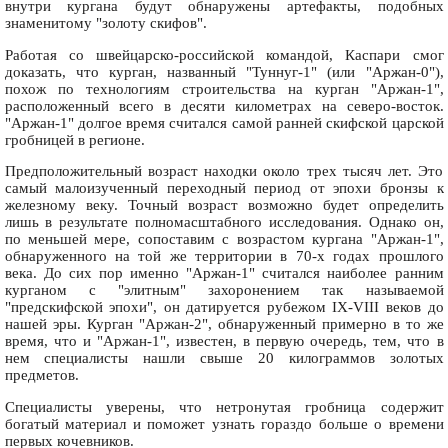
внутри кургана будут обнаружены артефакты, подобных
знаменитому "золоту скифов".
Работая со швейцарско-российской командой, Каспари смог
доказать, что курган, названный "Туннуг-1" (или "Аржан-0"),
похож по технологиям строительства на курган "Аржан-1",
расположенный всего в десяти километрах на северо-восток.
"Аржан-1" долгое время считался самой ранней скифской царской
гробницей в регионе.
Предположительный возраст находки около трех тысяч лет. Это
самый малоизученный переходный период от эпохи бронзы к
железному веку. Точный возраст возможно будет определить
лишь в результате полномасштабного исследования. Однако он,
по меньшей мере, сопоставим с возрастом кургана "Аржан-1",
обнаруженного на той же территории в 70-х годах прошлого
века. До сих пор именно "Аржан-1" считался наиболее ранним
курганом с "элитным" захоронением так называемой
"предскифской эпохи", он датируется рубежом IX-VIII веков до
нашей эры. Курган "Аржан-2", обнаруженный примерно в то же
время, что и "Аржан-1", известен, в первую очередь, тем, что в
нем специалисты нашли свыше 20 килограммов золотых
предметов.
Специалисты уверены, что нетронутая гробница содержит
богатый материал и поможет узнать гораздо больше о времени
первых кочевников.