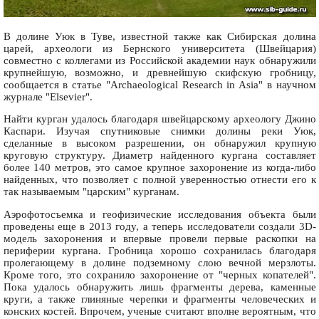
В долине Уюк в Туве, известной также как Сибирская долина
царей, археологи из Бернского университета (Швейцария)
совместно с коллегами из Российской академии наук обнаружили
крупнейшую, возможно, и древнейшую скифскую гробницу,
сообщается в статье "Archaeological Research in Asia" в научном
журнале "Elsevier".
Найти курган удалось благодаря швейцарскому археологу Джино
Каспари. Изучая спутниковые снимки долины реки Уюк,
сделанные в высоком разрешении, он обнаружил крупную
круговую структуру. Диаметр найденного кургана составляет
более 140 метров, это самое крупное захоронение из когда-либо
найденных, что позволяет с полной уверенностью отнести его к
так называемым "царским" курганам.
Аэрофотосъемка и геофизические исследования объекта были
проведены еще в 2013 году, а теперь исследователи создали 3D-
модель захоронения и впервые провели первые раскопки на
периферии кургана. Гробница хорошо сохранилась благодаря
пролегающему в долине подземному слою вечной мерзлоты.
Кроме того, это сохранило захоронение от "черных копателей".
Пока удалось обнаружить лишь фрагменты дерева, каменные
круги, а также глиняные черепки и фрагменты человеческих и
конских костей. Впрочем, ученые считают вполне вероятным, что