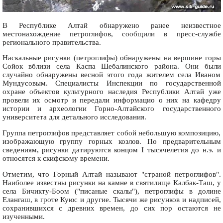
В Республике Алтай обнаружено ранее неизвестное
местонахождение петроглифов, сообщили в пресс-службе
регионального правительства.
Наскальные рисунки (петроглифы) обнаружены на вершине горы
Сойок вблизи села Каспа Шебалинского района. Они были
случайно обнаружены весной этого года жителем села Иваном
Мундусовым. Специалисты Инспекции по государственной
охране объектов культурного наследия Республики Алтай уже
провели их осмотр и передали информацио о них на кафедру
истории и археологии Горно-Алтайского государственного
университета для детального исследования.
Группа петроглифов представляет собой небольшую композицию,
изображающую группу горных козлов. По предварительным
сведениям, рисунки датируются концом I тысячелетия до н.э. и
относятся к скифскому времени.
Отметим, что Горный Алтай называют "страной петроглифов".
Наиболее известны рисунки на камне в святилище Калбак-Таш, у
села Бичикту-Боом ("писаные скалы"), петроглифы в долине
Елангаш, в гроте Куюс и другие. Тысячи же рисунков и надписей,
сохранившихся с древних времен, до сих пор остаются не
изученными.