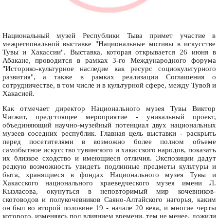
Национальный музей Республики Тыва примет участие в
межрегиональной выставке "Национальные мотивы в искусстве
Тувы и Хакассии". Выставка, которая открывается 26 июня в
Абакане, проводится в рамках 3-го Международного форума
"Историко-культурное наследие как ресурс социокультурного
развития", а также в рамках реализации Соглашения о
сотрудничестве, в том числе и в культурной сфере, между Тувой и
Хакасией.
Как отмечает директор Национального музея Тувы Виктор
Чигжит, предстоящее мероприятие - уникальный проект,
объединяющий научно-музейный потенциал двух национальных
музеев соседних республик. Главная цель выставки - раскрыть
перед посетителями в возможно более полном объеме
самобытное искусство тувинского и хакасского народов, показать
их близкое сходство и имеющиеся отличия. Экспозиции дадут
редкую возможность увидеть подлинные предметы культуры и
быта, хранящиеся в фондах Национального музея Тувы и
Хакасского национального краеведческого музея имени Л.
Кызласова, окунуться в неповторимый мир кочевников-
скотоводов и полукочевников Саяно-Алтайского нагорья, каким
он был во второй половине 19 - начале 20 века, и многие черты
которого, изменяясь под влиянием времени, тем не менее, дожили