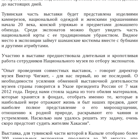
до настоящих дней.
Тувинская часть выставки будет представлена изделиями
камнерезов, национальной одеждой и женскими украшениями
начала 20 века, конской упряжью и предметами домашнего
обихода. Среди экспонатов можно будет увидеть часть
национальной юрты с ее традиционным убранством. Видное
место в экспозиции займут шаманские костюмы вместе с бубнами
и другими атрибутами.
Участию в выставке предшествовала длительная и кропотливая
работа сотрудников Национального музея по отбору экспонатов.
"Опыт проведения совместных выставок, - говорит директор
музея Виктор Чигжит, - для нас первый, но не последний. О
необходимости усиления обменной выставочной деятельности
музеев страны говорится в Указе президента России от 7 мая
2012 года. Перед нами стояла задача из того обилия материалов,
которые хранятся в фондах, отобрать именно те, которые в
наибольшей мере отражают жизнь и быт наших предков, дают
наиболее полное представление о его мироощущении,
отношению к родной природе, раскрывают его чаяния и
устремления. Насколько нам удалось решить эту задачу, очень
скоро предстоит судить жителям Хакасии".
Выставка, для тувинской части которой в Кызыле отобрано более
300 уникальных экспонатов, продлится до 30 августа, что