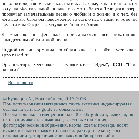
исполнители, творческие коллективы. Так же, как и в прошлом
году, на Фестивальной поляне у самого берега Телецкого озера
прозвучат замечательные песни о любви и о жизни, и о тех, без
кого все это было бы невозможно, то есть о нас с вами, и, конечно
же, о самом Озере - жемчужине Горного Алтая.
К участию в фестивале приглашаются все поклонники
самодеятельной гитарной песни.
Подробная информация опубликована на сайте Фестиваля
zpzo.narod.ru.
Организаторы Фестиваля: туркомплекс "Эдем", КСП "Грин
парадиз"
Все новости
© Кузнецов А., Новосибирск, 2013-2026
При использовании материалов сайта активная индексируемая
ссылка на сайт
sib-guide.ru
обязательна.
Все материалы, размещенные на сайте sib-guide.ru, включая, но
не ограничиваясь только ими, текстовые описания,
фотографические изображения, карты, схемы проезда, носят
исключительно ознакомительный характер и не могут быть
основанием для предъявления каких-либо претензий и