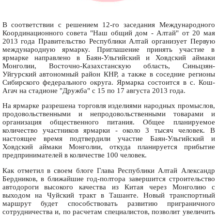
В соответствии с решением 12-го заседания Международного
Координационного совета "Наш общий дом - Алтай" от 20 мая
2013 года Правительство Республики Алтай организует Первую
международную ярмарку. Приглашение принять участие в
ярмарке направлено в Баян-Ульгийский и Ховдский аймаки
Монголии, Восточно-Казахстанскую область, Синьцзян-
Уйгурский автономный район КНР, а также в соседние регионы
Сибирского федерального округа. Ярмарка состоится в с. Кош-
Агач на стадионе "Дружба" с 15 по 17 августа 2013 года.
На ярмарке разрешена торговля изделиями народных промыслов,
продовольственными и непродовольственными товарами и
организация общественного питания. Общее планируемое
количество участников ярмарки - около 3 тысяч человек. В
настоящее время подтвердили участие Баян-Ульгийский и
Ховдский аймаки Монголии, откуда планируется прибытие
предпринимателей в количестве 100 человек.
Как отметил в своем блоге Глава Республики Алтай Александр
Бердников, в ближайшие год-полтора завершится строительство
автодороги высокого качества из Китая через Монголию с
выходом на Чуйский тракт в Ташанте. Новый транспортный
маршрут будет способствовать развитию приграничного
сотрудничества и, по расчетам специалистов, позволит увеличить