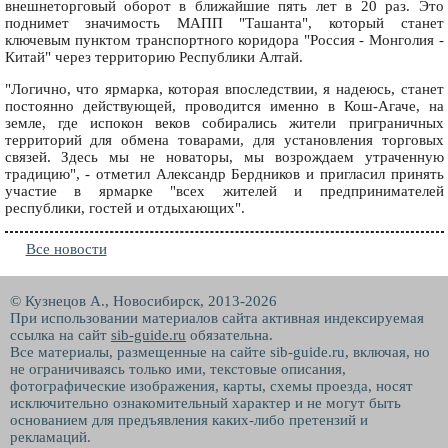
внешнеторговый оборот в ближайшие пять лет в 20 раз. Это
поднимет значимость МАПП "Ташанта", который станет
ключевым пунктом транспортного коридора "Россия - Монголия -
Китай" через территорию Республики Алтай.
"Логично, что ярмарка, которая впоследствии, я надеюсь, станет
постоянно действующей, проводится именно в Кош-Агаче, на
земле, где испокон веков собирались жители приграничных
территорий для обмена товарами, для установления торговых
связей. Здесь мы не новаторы, мы возрождаем утраченную
традицию", - отметил Александр Бердников и пригласил принять
участие в ярмарке "всех жителей и предпринимателей
республики, гостей и отдыхающих".
Все новости
© Кузнецов А., Новосибирск, 2013-2026
При использовании материалов сайта активная индексируемая
ссылка на сайт
sib-guide.ru
обязательна.
Все материалы, размещенные на сайте sib-guide.ru, включая, но
не ограничиваясь только ими, текстовые описания,
фотографические изображения, карты, схемы проезда, носят
исключительно ознакомительный характер и не могут быть
основанием для предъявления каких-либо претензий и
рекламаций.