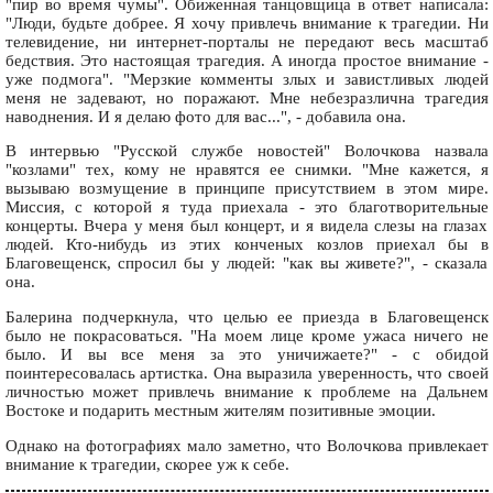
"пир во время чумы". Обиженная танцовщица в ответ написала:
"Люди, будьте добрее. Я хочу привлечь внимание к трагедии. Ни
телевидение, ни интернет-порталы не передают весь масштаб
бедствия. Это настоящая трагедия. А иногда простое внимание -
уже подмога". "Мерзкие комменты злых и завистливых людей
меня не задевают, но поражают. Мне небезразлична трагедия
наводнения. И я делаю фото для вас...", - добавила она.
В интервью "Русской службе новостей" Волочкова назвала
"козлами" тех, кому не нравятся ее снимки. "Мне кажется, я
вызываю возмущение в принципе присутствием в этом мире.
Миссия, с которой я туда приехала - это благотворительные
концерты. Вчера у меня был концерт, и я видела слезы на глазах
людей. Кто-нибудь из этих конченых козлов приехал бы в
Благовещенск, спросил бы у людей: "как вы живете?", - сказала
она.
Балерина подчеркнула, что целью ее приезда в Благовещенск
было не покрасоваться. "На моем лице кроме ужаса ничего не
было. И вы все меня за это уничижаете?" - с обидой
поинтересовалась артистка. Она выразила уверенность, что своей
личностью может привлечь внимание к проблеме на Дальнем
Востоке и подарить местным жителям позитивные эмоции.
Однако на фотографиях мало заметно, что Волочкова привлекает
внимание к трагедии, скорее уж к себе.