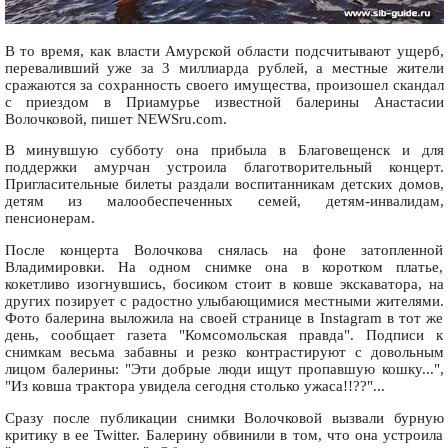
В то время, как власти Амурской области подсчитывают ущерб,
переваливший уже за 3 миллиарда рублей, а местные жители
сражаются за сохранность своего имущества, произошел скандал
с приездом в Приамурье известной балерины Анастасии
Волочковой, пишет NEWSru.com.
В минувшую субботу она прибыла в Благовещенск и для
поддержки амурчан устроила благотворительный концерт.
Пригласительные билеты раздали воспитанникам детских домов,
детям из малообеспеченных семей, детям-инвалидам,
пенсионерам.
После концерта Волочкова снялась на фоне затопленной
Владимировки. На одном снимке она в коротком платье,
кокетливо изогнувшись, босиком стоит в ковше экскаватора, на
других позирует с радостно улыбающимися местными жителями.
Фото балерина выложила на своей странице в Instagram в тот же
день, сообщает газета "Комсомольская правда". Подписи к
снимкам весьма забавны и резко контрастируют с довольным
лицом балерины: "Эти добрые люди ищут пропавшую кошку...",
"Из ковша трактора увидела сегодня столько ужаса!!??"...
Сразу после публикации снимки Волочковой вызвали бурную
критику в ее Twitter. Балерину обвинили в том, что она устроила