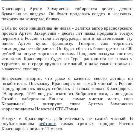
Красноярец Артем Захарченко собирается делать деньги
буквально из воздуха. Он будет продавать воздух в жестяных,
похожих на консервы, банках.
Сама по себе инициатива не новая - делится автор красноярского
проекта Артем Захарченко - десять лет назад продавать воздух
первыми в России стали петербуржцы, они и запатентовали эту
идею. Артем купил франшизу. Говорит, сам торговать
кислородом не собирается. Он будет сбывать банки где-то по 200
рублей за штуку торговым точкам. Продавец воздуха считает,
что запах Красноярска будет на "ура" расходится не только у
туристов, но и среди крупных компаний, и даже самих горожан -
в качестве сувенира.
Бизнесмен говорит, что даже о качестве своего детища он
позаботился. Поскольку Красноярск не самый чистый в России
город, пришлось воздух собирать в разных точках Красноярска.
"Например, 10% воздуха взято из Бобрового лога, заповедник
Столбы, набережная Енисея - самые чистые места, гора
Караульная", - цитируют слова Артема Захарченко
корреспонденты Новостей СТС-Прима.
Воздух в Красноярске, действительно, не самый чистый. В
опубликованном
рейтинге
самых грязных городов России
Красноярск занимает 11 место.