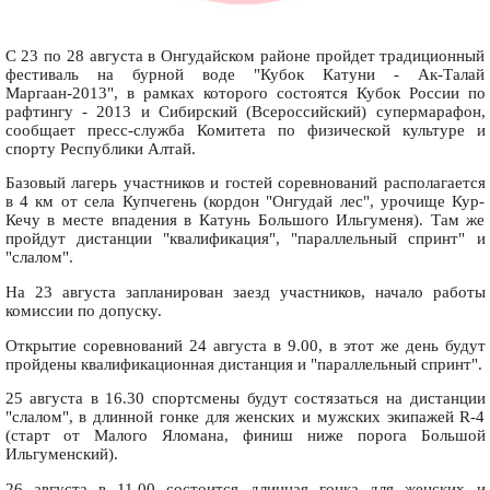
С 23 по 28 августа в Онгудайском районе пройдет традиционный
фестиваль на бурной воде "Кубок Катуни - Ак-Талай
Маргаан-2013", в рамках которого состоятся Кубок России по
рафтингу - 2013 и Сибирский (Всероссийский) супермарафон,
сообщает пресс-служба Комитета по физической культуре и
спорту Республики Алтай.
Базовый лагерь участников и гостей соревнований располагается
в 4 км от села Купчегень (кордон "Онгудай лес", урочище Кур-
Кечу в месте впадения в Катунь Большого Ильгуменя). Там же
пройдут дистанции "квалификация", "параллельный спринт" и
"слалом".
На 23 августа запланирован заезд участников, начало работы
комиссии по допуску.
Открытие соревнований 24 августа в 9.00, в этот же день будут
пройдены квалификационная дистанция и "параллельный спринт".
25 августа в 16.30 спортсмены будут состязаться на дистанции
"слалом", в длинной гонке для женских и мужских экипажей R-4
(старт от Малого Яломана, финиш ниже порога Большой
Ильгуменский).
26 августа в 11.00 состоится длинная гонка для женских и