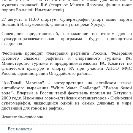
мужских экипажей R-6 (старт от Малого Яломана, финиш ниже
порога Большой Ильгуменский).
27 августа в 11.00 стартует Супермарафон (старт выше порога
Большой Ильгуменский, финиш в устье реки Урсул).
Совещания представителей, награждение по итогам дня и
культурно-развлекательная программа будут проводиться
ежедневно.
Фестиваль проводят Федерация рафтинга России, Федерация
гребного слалома, рафтинга и спортивного туризма РА,
Министерство туризма и предпринимательства РА, Комитет по
физической культуре и спорту РА при участии АПСО МЧС
России, администрации Онгудайского района.
"Ак-Талай Маргаан" - интерпретация на алтайском языке
английского выражения "White Water Challenge" ("Вызов белой
воде"). Впервые в России такой фестиваль прошел на Катуни в
2000 году. Изюминка горно-алтайских организаторов - Сибирский
супермарафон, являющийся одной из самых длинных в мире
дистанций для гонок на рафтах.
Источник: altai-republic.com
Все новости