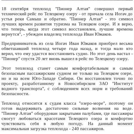
18 сентября теплоход "Пионер Алтая" совершил первый
технический рейс по Телецкому озеру - от причала села Иогач до
устья реки Самыш и обратно. "Пионер Алтая" - это символ
лучших времен развития туризма на Телецком озере. И я верю,
что теперь, когда этот символ восстановлен, лучшие времена
вернутся", - убежден владелец теплохода Иван Южаков.
Предприниматель из села Иогач Иван Южаков приобрел весьма
обветшавший теплоход четыре года назад, и тогда мало кто
верил, что ему удастся восстановить судно. Но этот день настал -
"Пионер" спустя 20 лет вновь вышел в рейс по Телецкому озеру.
Этот теплоход станет самым комфортабельным и самым
безопасным пассажирским судном не только на Телецком озере,
но и на всем Юго-Западе Сибири. Он восстановлен точно по
проекту, разработанному в Новосибирском ЗАО "Институт
водного транспорта", с соблюдением всех норм и требований
безопасности.
Теплоход относится к судам класса "озеро-море", поэтому он
готов выдерживать достаточно сильные волнения на воде.
"Пионер Алтая" оборудован закрытыми палубами, где пассажиры
смогут любоваться красотами Телецкого озера и комфортно
чувствовать себя в любую погоду. На данный момент
максимальная загрузка теплохода - 240 пассажиров.