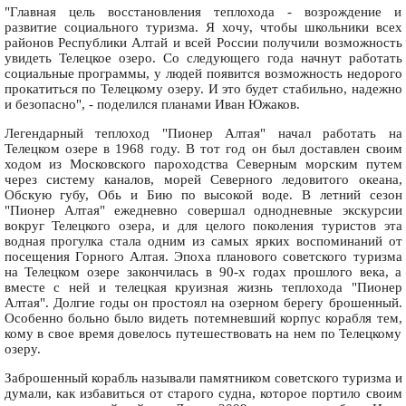
"Главная цель восстановления теплохода - возрождение и
развитие социального туризма. Я хочу, чтобы школьники всех
районов Республики Алтай и всей России получили возможность
увидеть Телецкое озеро. Со следующего года начнут работать
социальные программы, у людей появится возможность недорого
прокатиться по Телецкому озеру. И это будет стабильно, надежно
и безопасно", - поделился планами Иван Южаков.
Легендарный теплоход "Пионер Алтая" начал работать на
Телецком озере в 1968 году. В тот год он был доставлен своим
ходом из Московского пароходства Северным морским путем
через систему каналов, морей Северного ледовитого океана,
Обскую губу, Обь и Бию по высокой воде. В летний сезон
"Пионер Алтая" ежедневно совершал однодневные экскурсии
вокруг Телецкого озера, и для целого поколения туристов эта
водная прогулка стала одним из самых ярких воспоминаний от
посещения Горного Алтая. Эпоха планового советского туризма
на Телецком озере закончилась в 90-х годах прошлого века, а
вместе с ней и телецкая круизная жизнь теплохода "Пионер
Алтая". Долгие годы он простоял на озерном берегу брошенный.
Особенно больно было видеть потемневший корпус корабля тем,
кому в свое время довелось путешествовать на нем по Телецкому
озеру.
Заброшенный корабль называли памятником советского туризма и
думали, как избавиться от старого судна, которое портило своим