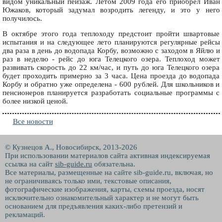
видом уникальный пейзаж. Летом 2009 года его приобрел Иван
Южаков, который задумал возродить легенду, и это у него
получилось.
В октябре этого года теплоходу предстоит пройти швартовые
испытания и на следующее лето планируются регулярные рейсы
два раза в день до водопада Корбу, возможно с заходом в Яйлю и
раз в неделю - рейс до юга Телецкого озера. Теплоход может
развивать скорость до 22 км/час, и путь до юга Телецкого озера
будет проходить примерно за 3 часа. Цена проезда до водопада
Корбу и обратно уже определена - 600 рублей. Для школьников и
пенсионеров планируется разработать социальные программы с
более низкой ценой.
Все новости
© Кузнецов А., Новосибирск, 2013-2026
При использовании материалов сайта активная индексируемая
ссылка на сайт
sib-guide.ru
обязательна.
Все материалы, размещенные на сайте sib-guide.ru, включая, но
не ограничиваясь только ими, текстовые описания,
фотографические изображения, карты, схемы проезда, носят
исключительно ознакомительный характер и не могут быть
основанием для предъявления каких-либо претензий и
рекламаций.