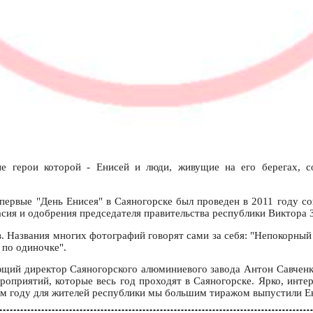
ые герои которой - Енисей и люди, живущие на его берегах, с
Впервые "День Енисея" в Саяногорске был проведен в 2011 году 
сия и одобрения председателя правительства республики Виктора 
Названия многих фотографий говорят сами за себя: "Непокорный 
 по одиночке".
ляющий директор Саяногорского алюминиевого завода Антон Савчен
роприятий, которые весь год проходят в Саяногорске. Ярко, инте
том году для жителей республики мы большим тиражом выпустили Ен