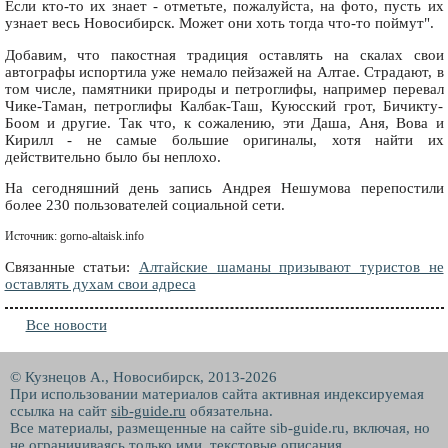
Если кто-то их знает - отметьте, пожалуйста, на фото, пусть их
узнает весь Новосибирск. Может они хоть тогда что-то поймут".
Добавим, что пакостная традиция оставлять на скалах свои
автографы испортила уже немало пейзажей на Алтае. Страдают, в
том числе, памятники природы и петроглифы, например перевал
Чике-Таман, петроглифы Калбак-Таш, Куюсский грот, Бичикту-
Боом и другие. Так что, к сожалению, эти Даша, Аня, Вова и
Кирилл - не самые большие оригиналы, хотя найти их
действительно было бы неплохо.
На сегодняшний день запись Андрея Нешумова перепостили
более 230 пользователей социальной сети.
Источник: gorno-altaisk.info
Связанные статьи:
Алтайские шаманы призывают туристов не
оставлять духам свои адреса
Все новости
© Кузнецов А., Новосибирск, 2013-2026
При использовании материалов сайта активная индексируемая
ссылка на сайт
sib-guide.ru
обязательна.
Все материалы, размещенные на сайте sib-guide.ru, включая, но
не ограничиваясь только ими, текстовые описания,