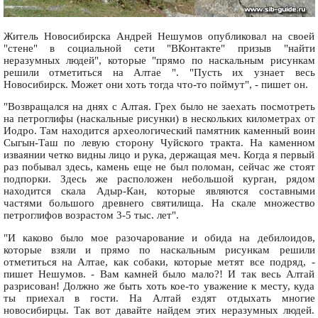
Житель Новосибирска Андрей Нешумов опубликовал на своей
"стене" в социальной сети "ВКонтакте" призыв "найти
неразумных людей", которые "прямо по наскальным рисункам
решили отметиться на Алтае ". "Пусть их узнает весь
Новосибирск. Может они хоть тогда что-то поймут", - пишет он.
"Возвращался на днях с Алтая. Грех было не заехать посмотреть
на петроглифы (наскальные рисунки) в нескольких километрах от
Иодро. Там находится археологический памятник каменный воин
Сыгын-Таш по левую сторону Чуйского тракта. На каменном
изваянии четко видны лицо и рука, держащая меч. Когда я первый
раз побывал здесь, камень еще не был поломан, сейчас же стоят
подпорки. Здесь же расположен небольшой курган, рядом
находится скала Адыр-Кан, которые являются составными
частями большого древнего святилища. На скале множество
петроглифов возрастом 3-5 тыс. лет".
"И каково было мое разочарование и обида на дебилоидов,
которые взяли и прямо по наскальным рисункам решили
отметиться на Алтае, как собаки, которые метят все подряд, -
пишет Нешумов. - Вам камней было мало?! И так весь Алтай
разрисован! Должно же быть хоть кое-то уважение к месту, куда
ты приехал в гости. На Алтай ездят отдыхать многие
новосибирцы. Так вот давайте найдем этих неразумных людей.