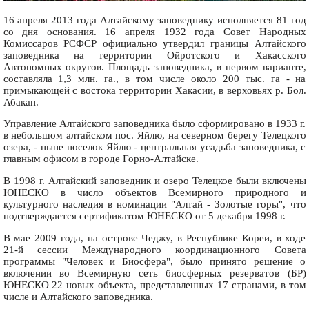
16 апреля 2013 года Алтайскому заповеднику исполняется 81 год
со дня основания. 16 апреля 1932 года Совет Народных
Комиссаров РСФСР официально утвердил границы Алтайского
заповедника на территории Ойротского и Хакасского
Автономных округов. Площадь заповедника, в первом варианте,
составляла 1,3 млн. га., в том числе около 200 тыс. га - на
примыкающей с востока территории Хакасии, в верховьях р. Бол.
Абакан.
Управление Алтайского заповедника было сформировано в 1933 г.
в небольшом алтайском пос. Яйлю, на северном берегу Телецкого
озера, - ныне поселок Яйлю - центральная усадьба заповедника, с
главным офисом в городе Горно-Алтайске.
В 1998 г. Алтайский заповедник и озеро Телецкое были включены
ЮНЕСКО в число объектов Всемирного природного и
культурного наследия в номинации "Алтай - Золотые горы", что
подтверждается сертификатом ЮНЕСКО от 5 декабря 1998 г.
В мае 2009 года, на острове Чеджу, в Республике Кореи, в ходе
21-й сессии Международного координационного Совета
программы "Человек и Биосфера", было принято решение о
включении во Всемирную сеть биосферных резерватов (БР)
ЮНЕСКО 22 новых объекта, представленных 17 странами, в том
числе и Алтайского заповедника.