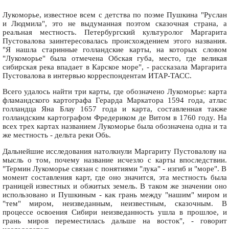
Лукоморье, известное всем с детства по поэме Пушкина "Руслан
и Людмила", это не выдуманная поэтом сказочная страна, а
реальная местность. Петербургский культуролог Маргарита
Пустовалова заинтересовалась происхождением этого названия.
"Я нашла старинные голландские карты, на которых словом
"Лукоморье" была отмечена Обская губа, место, где великая
сибирская река впадает в Карское море", - рассказала Маргарита
Пустовалова в интервью корреспондентам ИТАР-ТАСС.
Всего удалось найти три карты, где обозначено Лукоморье: карта
фламандского картографа Герарда Маркатора 1594 года, атлас
голландца Яна Блау 1657 года и карта, составленная также
голландским картографом Фредериком де Витом в 1760 году. На
всех трех картах названием Лукоморье была обозначена одна и та
же местность - дельта реки Обь.
Дальнейшие исследования натолкнули Маргариту Пустовалову на
мысль о том, почему название исчезло с карты впоследствии.
"Термин Лукоморье связан с понятиями "лука" - изгиб и "море". В
момент составления карт, где оно значится, эта местность была
границей известных и обжитых земель. В таком же значении оно
использовано и Пушкиным - как грань между "нашим" миром и
"тем" миром, неизведанным, неизвестным, сказочным. В
процессе освоения Сибири неизведанность ушла в прошлое, и
грань миров переместилась дальше на восток", - говорит