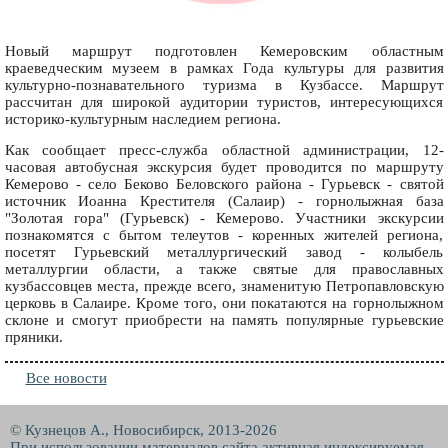
Новый маршрут подготовлен Кемеровским областным
краеведческим музеем в рамках Года культуры для развития
культурно-познавательного туризма в Кузбассе. Маршрут
рассчитан для широкой аудитории туристов, интересующихся
историко-культурным наследием региона.
Как сообщает пресс-служба областной администрации, 12-
часовая автобусная экскурсия будет проводится по маршруту
Кемерово - село Беково Беловского района - Гурьевск - святой
источник Иоанна Крестителя (Салаир) - горнолыжная база
"Золотая гора" (Гурьевск) - Кемерово. Участники экскурсии
познакомятся с бытом телеутов - коренных жителей региона,
посетят Гурьевский металлургический завод - колыбель
металлургии области, а также святые для православных
кузбассовцев места, прежде всего, знаменитую Петропавловскую
церковь в Салаире. Кроме того, они покатаются на горнолыжном
склоне и смогут приобрести на память популярные гурьевские
пряники.
Все новости
© Кузнецов А., Новосибирск, 2013-2026
При использовании материалов сайта активная индексируемая