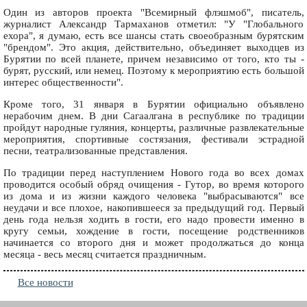
Один из авторов проекта "Всемирный флэшмоб", писатель,
журналист Александр Тармаханов отметил: "У "Глобального
ехора", я думаю, есть все шансы стать своеобразным бурятским
"брендом". Это акция, действительно, объединяет выходцев из
Бурятии по всей планете, причем независимо от того, кто ты -
бурят, русский, или немец. Поэтому к мероприятию есть большой
интерес общественности".
Кроме того, 31 января в Бурятии официально объявлено
нерабочим днем. В дни Сагаалгана в республике по традиции
пройдут народные гуляния, концерты, различные развлекательные
мероприятия, спортивные состязания, фестивали эстрадной
песни, театрализованные представления.
По традиции перед наступлением Нового года во всех домах
проводится особый обряд очищения - Гутор, во время которого
из дома и из жизни каждого человека "выбрасываются" все
неудачи и все плохое, накопившееся за предыдущий год. Первый
день года нельзя ходить в гости, его надо провести именно в
кругу семьи, хождение в гости, посещение родственников
начинается со второго дня и может продолжаться до конца
месяца - весь месяц считается праздничным.
Все новости