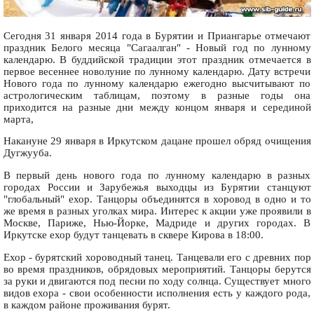
Сегодня 31 января 2014 года в Бурятии и Приангарье отмечают
праздник Белого месяца "Сагаалган" - Новый год по лунному
календарю. В буддийской традиции этот праздник отмечается в
первое весеннее новолуние по лунному календарю. Дату встречи
Нового года по лунному календарю ежегодно высчитывают по
астрологическим таблицам, поэтому в разные годы она
приходится на разные дни между концом января и серединой
марта,
Накануне 29 января в Иркутском дацане прошел обряд очищения
Дугжууба.
В первый день нового года по лунному календарю в разных
городах России и Зарубежья выходцы из Бурятии станцуют
"глобальный" ехор. Танцоры объединятся в хоровод в одно и то
же время в разных уголках мира. Интерес к акции уже проявили в
Москве, Париже, Нью-Йорке, Мадриде и других городах. В
Иркутске ехор будут танцевать в сквере Кирова в 18:00.
Ехор - бурятский хороводный танец. Танцевали его с древних пор
во время праздников, обрядовых мероприятий. Танцоры берутся
за руки и двигаются под песни по ходу солнца. Существует много
видов ехора - свои особенности исполнения есть у каждого рода,
в каждом районе проживания бурят.