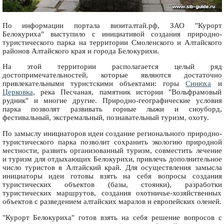
По информации портала визиталтай.рф, ЗАО "Курорт
Белокуриха" выступило с инициативой создания природно-
туристического парка на территории Смоленского и Алтайского
районов Алтайского края и города Белокурихи.
На этой территории располагается целый ряд
достопримечательностей, которые являются достаточно
привлекательными туристскими объектами: горы
Синюха
и
Церковка
, река Песчаная, памятник истории "Вольфрамовый
рудник" и многие другие. Природно-географические условия
парка позволят развивать горные лыжи и сноуборд,
фестивальный, экстремальный, познавательный туризм, охоту.
По замыслу инициаторов идеи создание регионального природно-
туристического парка позволит сохранить экологию природной
местности, развить организованный туризм, совместить лечение
и туризм для отдыхающих Белокурихи, привлечь дополнительное
число туристов в Алтайский край. Для осуществления замысла
инициаторы идеи готовы взять на себя вопросы создания
туристических объектов (базы, стоянки), разработки
туристических маршрутов, создания охотничье-хозяйственных
объектов с разведением алтайских маралов и европейских оленей.
"Курорт Белокуриха" готов взять на себя решение вопросов с