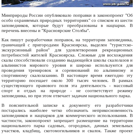
Минприроды России опубликовало поправки в законопроект "Об
особо охраняемых природных территориях" со списком из шести
заповедников, которые будут преобразованы в нацпарки. В
перечень внесены и "Красноярские Столбы".
Как пишут разработчики поправок, на территории заповедника,
граничащей с пригородами Красноярска, выделен "туристско-
экскурсионный район" для удовлетворения рекреационных
потребностей жителей Красноярска. Сложные для восхождения
скалы способствовали созданию выдающейся школы скалолазов и
альпинистов мирового уровня и широко используются для
проведения тренировок и соревнований по альпинизму и
спортивному скалолазанию. В настоящее время ежегодно эту
территорию посещает около 300 тысяч человек. В рамках
существующего правового поля эта деятельность - массовый
спорт и отдых на природе - не соответствует режиму
заповедника, но при этом отвечает задачам национального парка.
В пояснительной записке к документу его разработчики
постарались наиболее четко обозначить неприкосновенность
заповедников и нацпарков для коммерческого использования. В
частности, законопроект запрещает размещение на территории
национального парка садовых, огородных, дачных земельных
участков, кладбищ, скотомогильников и свалок. Также проект