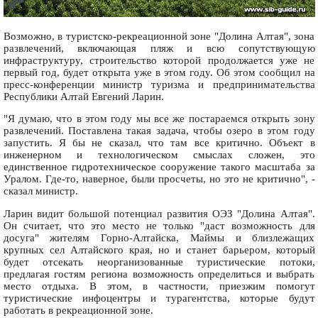
Возможно, в туристско-рекреационной зоне "Долина Алтая", зона
развлечений, включающая пляж и всю сопутствующую
инфраструктуру, строительство которой продолжается уже не
первый год, будет открыта уже в этом году. Об этом сообщил на
пресс-конференции министр туризма и предпринимательства
Республики Алтай Евгений Ларин.
"Я думаю, что в этом году мы все же постараемся открыть зону
развлечений. Поставлена такая задача, чтобы озеро в этом году
запустить. Я бы не сказал, что там все критично. Объект в
инженерном и технологическом смыслах сложен, это
единственное гидротехническое сооружение такого масштаба за
Уралом. Где-то, наверное, были просчеты, но это не критично", -
сказал министр.
Ларин видит большой потенциал развития ОЭЗ "Долина Алтая".
Он считает, что это место не только "даст возможность для
досуга" жителям Горно-Алтайска, Маймы и близлежащих
крупных сел Алтайского края, но и станет барьером, который
будет отсекать неорганизованные туристические потоки,
предлагая гостям региона возможность определиться и выбрать
место отдыха. В этом, в частности, приезжим помогут
туристические инфоцентры и турагентства, которые будут
работать в рекреационной зоне.